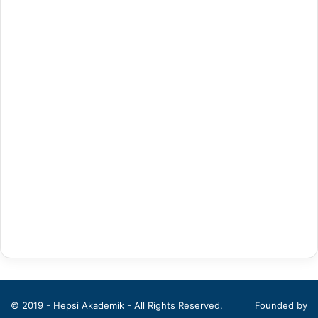
Antrenörlük Eğitimi
Arapça Mütercim ve Tercümanlık
Arapça Öğretmenliği
Arap Dili ve Edebiyatı
Arkeoloji
Bahçe Bitkileri
Balıkçılık Teknolojileri Mühendisliği
Bankacılık ve Finans
Bankacılık ve Sigortacılık
Batı Dilleri ve Edebiyatı
© 2019 - Hepsi Akademik - All Rights Reserved.
Founded by
Beden Eğitimi ve Spor Öğretmenliği