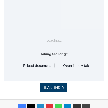
Loading…
Taking too long?
Reload document
|
Open in new tab
İLANI İNDİR