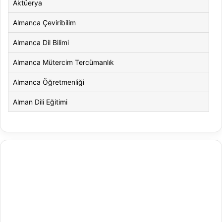
Aktüerya
Almanca Çeviribilim
Almanca Dil Bilimi
Almanca Mütercim Tercümanlık
Almanca Öğretmenliği
Alman Dili Eğitimi
Alman Dili ve Edebiyatı
Alman Kültürü ve Edebiyatı
Amerikan Dili ve Edebiyatı
Amerikan Kültür ve Edebiyatı
Animasyon
Animasyon ve Oyun Tasarımı