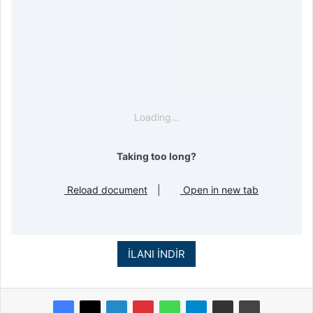
Loading…
Taking too long?
Reload document
|
Open in new tab
İLANI İNDİR