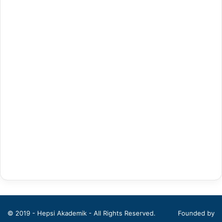
Antrenörlük Eğitimi
Arapça Mütercim ve Tercümanlık
Arapça Öğretmenliği
Arap Dili ve Edebiyatı
Arkeoloji
Bahçe Bitkileri
Balıkçılık Teknolojileri Mühendisliği
Bankacılık ve Finans
Bankacılık ve Sigortacılık
Batı Dilleri ve Edebiyatı
© 2019 - Hepsi Akademik - All Rights Reserved.
Founded by
Beden Eğitimi ve Spor Öğretmenliği