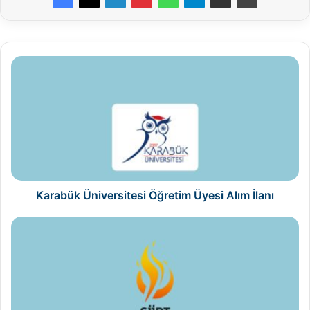
Karabük
Üniversitesi
Öğretim
Üyesi
Alım
İlanı
Karabük Üniversitesi Öğretim Üyesi Alım İlanı
Siirt
Üniversitesi
Öğretim
Üyesi
Alım
İlanı