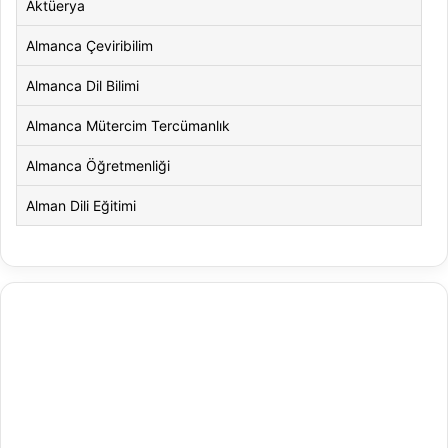
Aktüerya
Almanca Çeviribilim
Almanca Dil Bilimi
Almanca Mütercim Tercümanlık
Almanca Öğretmenliği
Alman Dili Eğitimi
Alman Dili ve Edebiyatı
Alman Kültürü ve Edebiyatı
Amerikan Dili ve Edebiyatı
Amerikan Kültür ve Edebiyatı
Animasyon
Animasyon ve Oyun Tasarımı