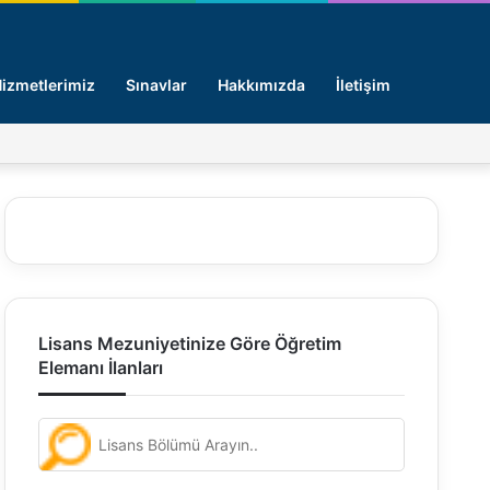
Arama y
izmetlerimiz
Sınavlar
Hakkımızda
İletişim
Facebook
X
Pinterest
LinkedIn
Giriş -
Lisans Mezuniyetinize Göre Öğretim
Elemanı İlanları