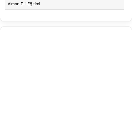
Alman Dili Eğitimi
Alman Dili ve Edebiyatı
Alman Kültürü ve Edebiyatı
Amerikan Dili ve Edebiyatı
Amerikan Kültür ve Edebiyatı
Animasyon
Animasyon ve Oyun Tasarımı
Antrenörlük Eğitimi
Arapça Mütercim ve Tercümanlık
Arapça Öğretmenliği
Arap Dili ve Edebiyatı