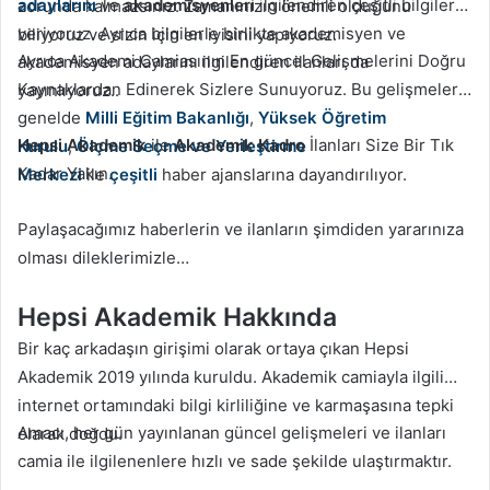
adaylarını
ve
akademisyenleri
ilgilendiren çeşitli bilgiler
zorunda kalmazsınız. Zamanınızın önemli olduğunu
veriyoruz. Ayrıca bilgilerle birlikte akademisyen ve
biliyoruz ve sizin için en iyisini yapıyoruz.
Ayrıca Akademi Camiasının En güncel Gelişmelerini Doğru
akademisyen adaylarını ilgilendiren ilanları da
Kaynaklardan Edinerek Sizlere Sunuyoruz. Bu gelişmeler
yayınlıyoruz..
genelde
Milli Eğitim Bakanlığı
,
Yüksek Öğretim
Hepsi Akademik
ile
Akademik Kadro
İlanları Size Bir Tık
Kurulu
,
Ölçme Seçme ve Yerleştirme
Kadar Yakın.
Merkezi
ile
çeşitli
haber ajanslarına dayandırılıyor.
Paylaşacağımız haberlerin ve ilanların şimdiden yararınıza
olması dileklerimizle…
Hepsi Akademik Hakkında
Bir kaç arkadaşın girişimi olarak ortaya çıkan Hepsi
Akademik 2019 yılında kuruldu. Akademik camiayla ilgili
internet ortamındaki bilgi kirliliğine ve karmaşasına tepki
Amacı, her gün yayınlanan güncel gelişmeleri ve ilanları
olarak doğdu.
camia ile ilgilenenlere hızlı ve sade şekilde ulaştırmaktır.