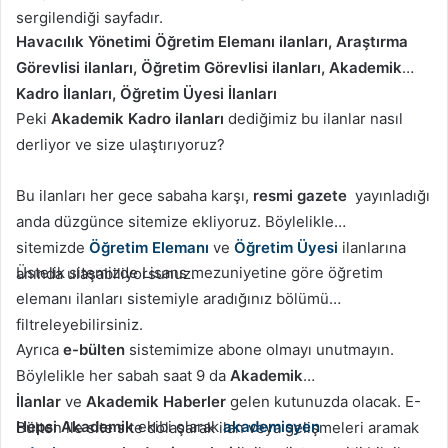
sergilendiği sayfadır.
Havacılık Yönetimi Öğretim Elemanı ilanları, Araştırma
Görevlisi ilanları, Öğretim Görevlisi ilanları, Akademik
Kadro İlanları, Öğretim Üyesi İlanları
Peki
Akademik Kadro ilanları
dediğimiz bu ilanlar nasıl
derliyor ve size ulaştırıyoruz?
Bu ilanları her gece sabaha karşı,
resmi gazete
yayınladığı
anda düzgünce sitemize ekliyoruz. Böylelikle
sitemizde
Öğretim Elemanı
ve
Öğretim Üyesi
ilanlarına
Üstelik sitemizde Lisans mezuniyetine göre öğretim
anında ulaşabiliyorsunuz.
elemanı ilanları sistemiyle aradığınız bölümü
filtreleyebilirsiniz.
Ayrıca
e-bülten
sistemimize abone olmayı unutmayın.
Böylelikle her sabah saat 9 da
Akademik
İlanlar
ve
Akademik Haberler
gelen kutunuzda olacak. E-
Hepsi Akademik
ekibi olarak
akademisyen
Bülten ile site site dolaşarak ilan veya gelişmeleri aramak