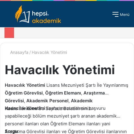
Giriş - Kayıt
Menü
Anasayfa
/
Havacılık Yönetimi
Havacılık Yönetimi
Havacılık Yönetimi
Lisans Mezuniyeti Şartı İle Yayınlanmış
Öğretim Görevlisi
,
Öğretim Elemanı
,
Araştırma
Görevlisi
,
Akademik Personel
,
Akademik
Havacılık Yönetimi
lisans mezunlarının başvuru
Kadro
İlanlarını
Bu Sayfada Bulabilirsiniz.
yapabileceği bölüm mezuniyet şartı aranan akademik
personel ilanları olan Öğretim Elemanı ilanları yani
Sorgu:
Araştırma Görevlisi ilanları ve Öğretim Görevlisi ilanlarının