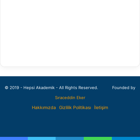
Arap Dili ve Edebiyatı
Arkeoloji
Bahçe Bitkileri
Balıkçılık Teknolojileri Mühendisliği
Bankacılık ve Finans
Bankacılık ve Sigortacılık
Batı Dilleri ve Edebiyatı
© 2019 - Hepsi Akademik - All Rights Reserved.
Founded by
Beden Eğitimi ve Spor Öğretmenliği
Sıraceddin Eker
Beden Eğitimi ve Spor Yüksekokulu
Hakkımızda
Gizlilik Politikası
İletişim
Beslenme ve Diyetetik
Facebook
X
Pinterest
LinkedIn
Bileşik Sanatlar
Bilgisayar Bilimleri