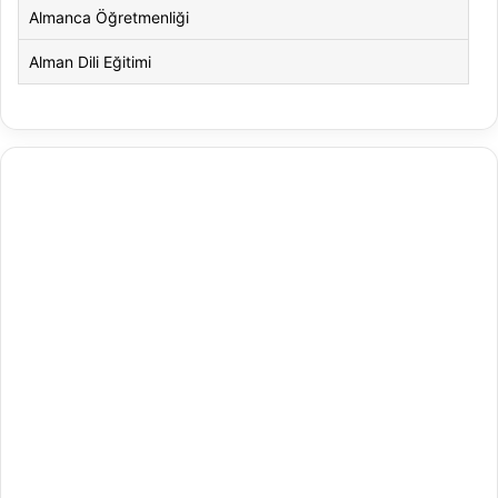
Almanca Öğretmenliği
Alman Dili Eğitimi
Alman Dili ve Edebiyatı
Alman Kültürü ve Edebiyatı
Amerikan Dili ve Edebiyatı
Amerikan Kültür ve Edebiyatı
Animasyon
Animasyon ve Oyun Tasarımı
Antrenörlük Eğitimi
Arapça Mütercim ve Tercümanlık
Arapça Öğretmenliği