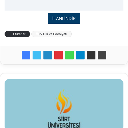
İLANI İNDİR
Etiketler
Türk Dili ve Edebiyatı
Siirt
Üniversitesi
Öğretim
Üyesi
Alım
İlanı