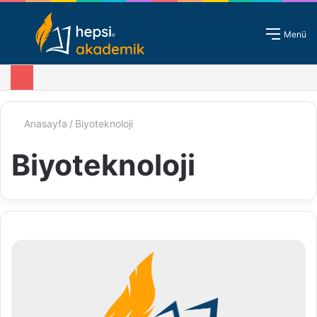
Giriş - Kayıt
Menü
Anasayfa
/
Biyoteknoloji
Biyoteknoloji