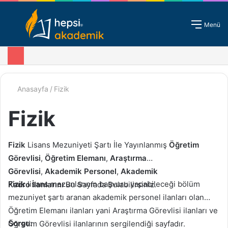
Giriş - Kayıt
Menü
Anasayfa
/
Fizik
Fizik
Fizik
Lisans Mezuniyeti Şartı İle Yayınlanmış
Öğretim
Görevlisi
,
Öğretim Elemanı
,
Araştırma
Görevlisi
,
Akademik Personel
,
Akademik
Fizik
lisans mezunlarının başvuru yapabileceği bölüm
Kadro
İlanlarını
Bu Sayfada Bulabilirsiniz.
mezuniyet şartı aranan akademik personel ilanları olan
Öğretim Elemanı ilanları yani Araştırma Görevlisi ilanları ve
Sorgu:
Öğretim Görevlisi ilanlarının sergilendiği sayfadır.