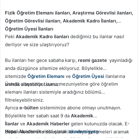
Fizik Öğretim Elemanı ilanları, Araştırma Görevlisi ilanları,
Öğretim Görevlisi ilanları, Akademik Kadro İlanları,
Öğretim Üyesi İlanları
Peki
Akademik Kadro ilanları
dediğimiz bu ilanlar nasıl
derliyor ve size ulaştırıyoruz?
Bu ilanları her gece sabaha karşı,
resmi gazete
yayınladığı
anda düzgünce sitemize ekliyoruz. Böylelikle
sitemizde
Öğretim Elemanı
ve
Öğretim Üyesi
ilanlarına
Üstelik sitemizde Lisans mezuniyetine göre öğretim
anında ulaşabiliyorsunuz.
elemanı ilanları sistemiyle aradığınız bölümü
filtreleyebilirsiniz.
Ayrıca
e-bülten
sistemimize abone olmayı unutmayın.
Böylelikle her sabah saat 9 da
Akademik
İlanlar
ve
Akademik Haberler
gelen kutunuzda olacak. E-
Hepsi Akademik
ekibi olarak
akademisyen
Bülten ile site site dolaşarak ilan veya gelişmeleri aramak