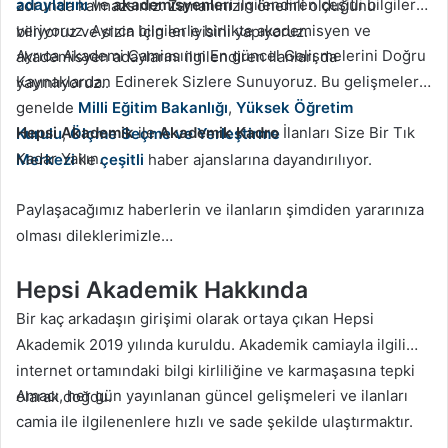
adaylarını
ve
akademisyenleri
ilgilendiren çeşitli bilgiler
zorunda kalmazsınız. Zamanınızın önemli olduğunu
veriyoruz. Ayrıca bilgilerle birlikte akademisyen ve
biliyoruz ve sizin için en iyisini yapıyoruz.
Ayrıca Akademi Camiasının En güncel Gelişmelerini Doğru
akademisyen adaylarını ilgilendiren ilanları da
Kaynaklardan Edinerek Sizlere Sunuyoruz. Bu gelişmeler
yayınlıyoruz..
genelde
Milli Eğitim Bakanlığı
,
Yüksek Öğretim
Hepsi Akademik
ile
Akademik Kadro
İlanları Size Bir Tık
Kurulu
,
Ölçme Seçme ve Yerleştirme
Kadar Yakın.
Merkezi
ile
çeşitli
haber ajanslarına dayandırılıyor.
Paylaşacağımız haberlerin ve ilanların şimdiden yararınıza
olması dileklerimizle…
Hepsi Akademik Hakkında
Bir kaç arkadaşın girişimi olarak ortaya çıkan Hepsi
Akademik 2019 yılında kuruldu. Akademik camiayla ilgili
internet ortamındaki bilgi kirliliğine ve karmaşasına tepki
Amacı, her gün yayınlanan güncel gelişmeleri ve ilanları
olarak doğdu.
camia ile ilgilenenlere hızlı ve sade şekilde ulaştırmaktır.