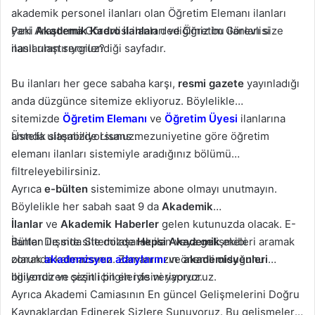
akademik personel ilanları olan Öğretim Elemanı ilanları
yani Araştırma Görevlisi ilanları ve Öğretim Görevlisi
Peki
Akademik Kadro ilanları
dediğimiz bu ilanları size
ilanlarının sergilendiği sayfadır.
nasıl ulaştırıyoruz?
Bu ilanları her gece sabaha karşı,
resmi gazete
yayınladığı
anda düzgünce sitemize ekliyoruz. Böylelikle
sitemizde
Öğretim Elemanı
ve
Öğretim Üyesi
ilanlarına
anında ulaşabiliyorsunuz.
Üstelik sitemizde Lisans mezuniyetine göre öğretim
elemanı ilanları sistemiyle aradığınız bölümü
filtreleyebilirsiniz.
Ayrıca
e-bülten
sistemimize abone olmayı unutmayın.
Böylelikle her sabah saat 9 da
Akademik
İlanlar
ve
Akademik Haberler
gelen kutunuzda olacak. E-
Bülten ile site site dolaşarak ilan veya gelişmeleri aramak
İlanlar Dışında Sitemizde
Hepsi Akademik
ekibi
zorunda kalmazsınız. Zamanınızın önemli olduğunu
olarak
akademisyen adaylarını
ve
akademisyenleri
biliyoruz ve sizin için en iyisini yapıyoruz.
ilgilendiren çeşitli bilgilerde veriyoruz.
Ayrıca Akademi Camiasının En güncel Gelişmelerini Doğru
Kaynaklardan Edinerek Sizlere Sunuyoruz. Bu gelişmeler