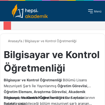
Giriş - Kayıt
Menü
Anasayfa
/
Bilgisayar ve Kontrol Öğretmenliği
Bilgisayar ve Kontrol
Öğretmenliği
Bilgisayar ve Kontrol Öğretmenliği
Bölümü Lisans
Mezuniyeti Şartı İle Yayınlanmış
Öğretim Görevlisi
,
Öğretim Elemanı
,
Araştırma Görevlisi
,
Akademik
Personel
Bilgisayar ve Kontrol Öğretmenliği
,
Akademik Kadro
İlanlarını
lisans mezunlarının
Bu Sayfada
Bulabilirsiniz.
başvuru yapabileceği bölüm mezuniyet şartı aranan