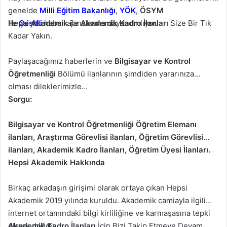
genelde
Milli Eğitim Bakanlığı
,
YÖK
,
ÖSYM
ile
Hepsi Akademik
Çeşitli
haber ajanslarına dayandırılıyor.
ile
Akademik Kadro
İlanları
Size Bir Tık
Kadar Yakın.
Paylaşacağımız haberlerin ve
Bilgisayar ve Kontrol
Öğretmenliği
Bölümü ilanlarının şimdiden yararınıza
olması dileklerimizle…
Sorgu:
Bilgisayar ve Kontrol Öğretmenliği Öğretim Elemanı
ilanları, Araştırma Görevlisi ilanları, Öğretim Görevlisi
ilanları, Akademik Kadro İlanları, Öğretim Üyesi İlanları.
Hepsi Akademik Hakkında
Birkaç arkadaşın girişimi olarak ortaya çıkan Hepsi
Akademik 2019 yılında kuruldu. Akademik camiayla ilgili
internet ortamındaki bilgi kirliliğine ve karmaşasına tepki
olarak doğdu.
Akademik Kadro İlanları
İçin Bizi Takip Etmeye Devam