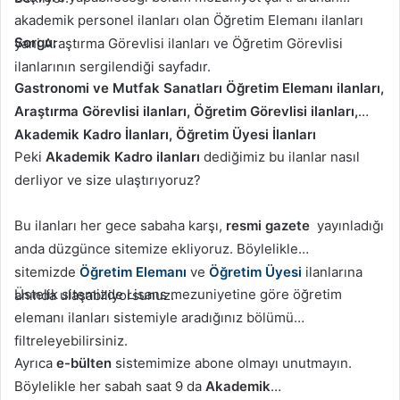
akademik personel ilanları olan Öğretim Elemanı ilanları
Sorgu:
yani Araştırma Görevlisi ilanları ve Öğretim Görevlisi
ilanlarının sergilendiği sayfadır.
Gastronomi ve Mutfak Sanatları Öğretim Elemanı ilanları,
Araştırma Görevlisi ilanları, Öğretim Görevlisi ilanları,
Akademik Kadro İlanları, Öğretim Üyesi İlanları
Peki
Akademik Kadro ilanları
dediğimiz bu ilanlar nasıl
derliyor ve size ulaştırıyoruz?
Bu ilanları her gece sabaha karşı,
resmi gazete
yayınladığı
anda düzgünce sitemize ekliyoruz. Böylelikle
sitemizde
Öğretim Elemanı
ve
Öğretim Üyesi
ilanlarına
Üstelik sitemizde Lisans mezuniyetine göre öğretim
anında ulaşabiliyorsunuz.
elemanı ilanları sistemiyle aradığınız bölümü
filtreleyebilirsiniz.
Ayrıca
e-bülten
sistemimize abone olmayı unutmayın.
Böylelikle her sabah saat 9 da
Akademik