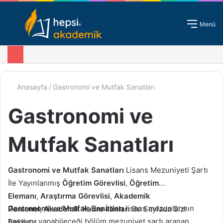
Giriş - Kayıt
Menü
Anasayfa
/
Gastronomi ve Mutfak Sanatları
Gastronomi ve
Mutfak Sanatları
Gastronomi ve Mutfak Sanatları
Lisans Mezuniyeti Şartı
İle Yayınlanmış
Öğretim Görevlisi
,
Öğretim
Elemanı
,
Araştırma Görevlisi
,
Akademik
Gastronomi ve Mutfak Sanatları
lisans mezunlarının
Personel
,
Akademik Kadro
İlanları
Bu Sayfada Sizi
başvuru yapabileceği bölüm mezuniyet şartı aranan
Bekliyor.