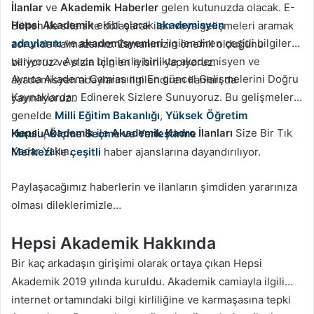
İlanlar
ve
Akademik Haberler
gelen kutunuzda olacak. E-
Hepsi Akademik
ekibi olarak
akademisyen
Bülten ile site site dolaşarak ilan veya gelişmeleri aramak
adaylarını
ve
akademisyenleri
ilgilendiren çeşitli bilgiler
zorunda kalmazsınız. Zamanınızın önemli olduğunu
veriyoruz. Ayrıca bilgilerle birlikte akademisyen ve
biliyoruz ve sizin için en iyisini yapıyoruz.
Ayrıca Akademi Camiasının En güncel Gelişmelerini Doğru
akademisyen adaylarını ilgilendiren ilanları da
Kaynaklardan Edinerek Sizlere Sunuyoruz. Bu gelişmeler
yayınlıyoruz..
genelde
Milli Eğitim Bakanlığı
,
Yüksek Öğretim
Hepsi Akademik
ile
Akademik Kadro İlanları
Size Bir Tık
Kurulu
,
Ölçme Seçme ve Yerleştirme
Kadar Yakın.
Merkezi
ile
çeşitli
haber ajanslarına dayandırılıyor.
Paylaşacağımız haberlerin ve ilanların şimdiden yararınıza
olması dileklerimizle…
Hepsi Akademik Hakkında
Bir kaç arkadaşın girişimi olarak ortaya çıkan Hepsi
Akademik 2019 yılında kuruldu. Akademik camiayla ilgili
internet ortamındaki bilgi kirliliğine ve karmaşasına tepki