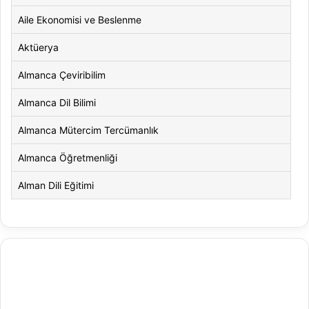
Aile Ekonomisi ve Beslenme
Aktüerya
Almanca Çeviribilim
Almanca Dil Bilimi
Almanca Mütercim Tercümanlık
Almanca Öğretmenliği
Alman Dili Eğitimi
Alman Dili ve Edebiyatı
Alman Kültürü ve Edebiyatı
Amerikan Dili ve Edebiyatı
Amerikan Kültür ve Edebiyatı