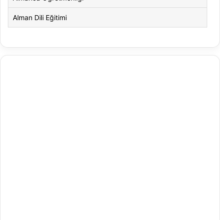
Alman Dili Eğitimi
Alman Dili ve Edebiyatı
Alman Kültürü ve Edebiyatı
Amerikan Dili ve Edebiyatı
Amerikan Kültür ve Edebiyatı
Animasyon
Animasyon ve Oyun Tasarımı
Antrenörlük Eğitimi
Arapça Mütercim ve Tercümanlık
Arapça Öğretmenliği
Arap Dili ve Edebiyatı