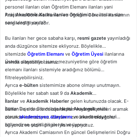
personel ilanları olan Öğretim Elemanı ilanları yani
Peki
Akademik Kadro ilanları
dediğimiz bu ilanları size
Araştırma Görevlisi ilanları ve Öğretim Görevlisi ilanlarının
nasıl ulaştırıyoruz?
sergilendiği sayfadır.
Bu ilanları her gece sabaha karşı,
resmi gazete
yayınladığı
anda düzgünce sitemize ekliyoruz. Böylelikle
sitemizde
Öğretim Elemanı
ve
Öğretim Üyesi
ilanlarına
Üstelik sitemizde Lisans mezuniyetine göre öğretim
anında ulaşabiliyorsunuz.
elemanı ilanları sistemiyle aradığınız bölümü
filtreleyebilirsiniz.
Ayrıca
e-bülten
sistemimize abone olmayı unutmayın.
Böylelikle her sabah saat 9 da
Akademik
İlanlar
ve
Akademik Haberler
gelen kutunuzda olacak. E-
İlanlar Dışında Sitemizde
Hepsi Akademik
ekibi
Bülten ile site site dolaşarak ilan veya gelişmeleri aramak
olarak
akademisyen adaylarını
ve
akademisyenleri
zorunda kalmazsınız. Zamanınızın önemli olduğunu
ilgilendiren çeşitli bilgilerde veriyoruz.
biliyoruz ve sizin için en iyisini yapıyoruz.
Ayrıca Akademi Camiasının En güncel Gelişmelerini Doğru