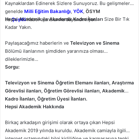
Kaynaklardan Edinerek Sizlere Sunuyoruz. Bu gelişmeler
genelde
Milli Eğitim Bakanlığı
,
YÖK
,
ÖSYM
Hepsi Akademik
ile
Akademik Kadro
İlanları
Size Bir Tık
ile
Çeşitli
haber ajanslarına dayandırılıyor.
Kadar Yakın.
Paylaşacağımız haberlerin ve
Televizyon ve Sinema
Bölümü ilanlarının şimdiden yararınıza olması
dileklerimizle…
Sorgu:
Televizyon ve Sinema Öğretim Elemanı ilanları, Araştırma
Görevlisi ilanları, Öğretim Görevlisi ilanları, Akademik
Kadro İlanları, Öğretim Üyesi İlanları.
Hepsi Akademik Hakkında
Birkaç arkadaşın girişimi olarak ortaya çıkan Hepsi
Akademik 2019 yılında kuruldu. Akademik camiayla ilgili
internet ortamındaki bilgi kirliliğine ve karmaşasına tepki