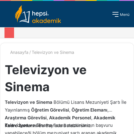
Giriş - Kayıt
Menü
Anasayfa
/
Televizyon ve Sinema
Televizyon ve
Sinema
Televizyon ve Sinema
Bölümü Lisans Mezuniyeti Şartı İle
Yayınlanmış
Öğretim Görevlisi
,
Öğretim Elemanı
,
Araştırma Görevlisi
,
Akademik Personel
,
Akademik
Televizyon ve Sinema
lisans mezunlarının başvuru
Kadro
İlanlarını
Bu Sayfada Bulabilirsiniz.
yapabileceği bölüm mezuniyet şartı aranan akademik