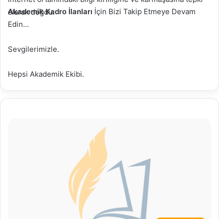
Akademik Kadro İlanları
İçin Bizi Takip Etmeye Devam
olarak doğdu.
Edin…
Sevgilerimizle.
Hepsi Akademik Ekibi.