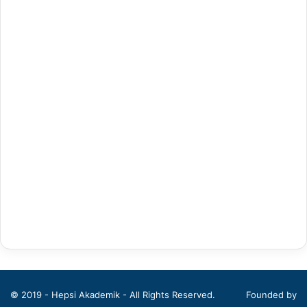
Antrenörlük Eğitimi
Arapça Mütercim ve Tercümanlık
Arapça Öğretmenliği
Arap Dili ve Edebiyatı
Arkeoloji
Bahçe Bitkileri
Balıkçılık Teknolojileri Mühendisliği
Bankacılık ve Finans
Bankacılık ve Sigortacılık
Batı Dilleri ve Edebiyatı
© 2019 - Hepsi Akademik - All Rights Reserved.
Founded by
Beden Eğitimi ve Spor Öğretmenliği