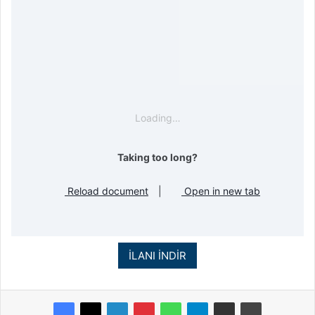
Loading…
Taking too long?
Reload document
|
Open in new tab
İLANI İNDİR