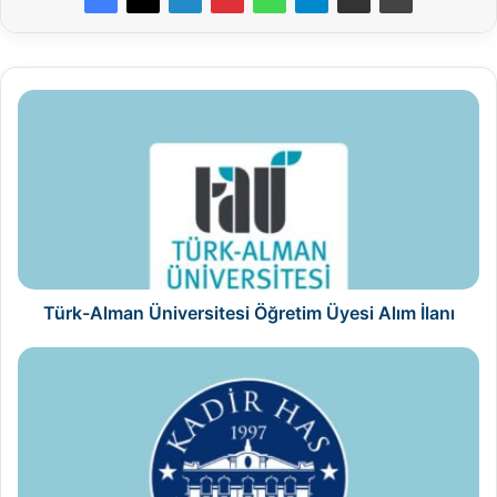
Türk-
Alman
Üniversitesi
Öğretim
Üyesi
Alım
İlanı
Türk-Alman Üniversitesi Öğretim Üyesi Alım İlanı
Kadir
Has
Üniversitesi
Öğretim
Elemanı
Alım