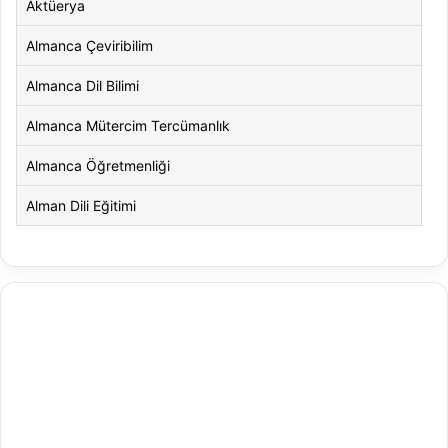
Aktüerya
Almanca Çeviribilim
Almanca Dil Bilimi
Almanca Mütercim Tercümanlık
Almanca Öğretmenliği
Alman Dili Eğitimi
Alman Dili ve Edebiyatı
Alman Kültürü ve Edebiyatı
Amerikan Dili ve Edebiyatı
Amerikan Kültür ve Edebiyatı
Animasyon
Animasyon ve Oyun Tasarımı