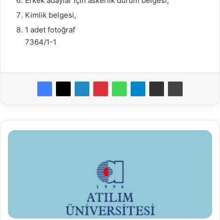
Erkek adaylar için askerlik durum belgesi,
Kimlik belgesi,
1 adet fotoğraf
7364/1-1
Atılım
Üniversitesi
Öğretim
Üyesi
Alım
İlanı