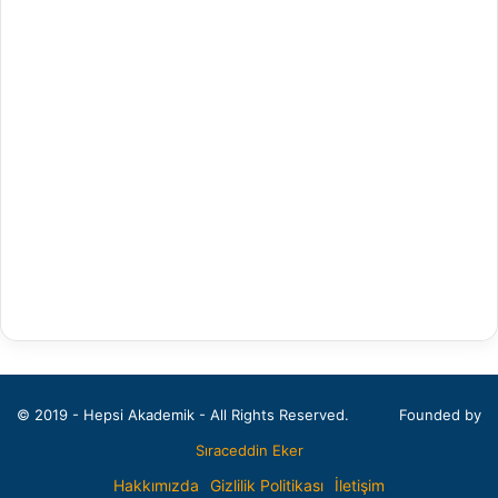
Arapça Mütercim ve Tercümanlık
Arapça Öğretmenliği
Arap Dili ve Edebiyatı
Arkeoloji
Bahçe Bitkileri
Balıkçılık Teknolojileri Mühendisliği
Bankacılık ve Finans
Bankacılık ve Sigortacılık
Batı Dilleri ve Edebiyatı
© 2019 - Hepsi Akademik - All Rights Reserved.
Founded by
Beden Eğitimi ve Spor Öğretmenliği
Sıraceddin Eker
Beden Eğitimi ve Spor Yüksekokulu
Hakkımızda
Gizlilik Politikası
İletişim