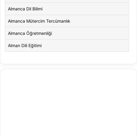
Almanca Dil Bilimi
Almanca Mütercim Tercümanlık
Almanca Öğretmenliği
Alman Dili Eğitimi
Alman Dili ve Edebiyatı
Alman Kültürü ve Edebiyatı
Amerikan Dili ve Edebiyatı
Amerikan Kültür ve Edebiyatı
Animasyon
Animasyon ve Oyun Tasarımı
Antrenörlük Eğitimi