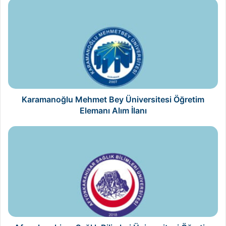
Karamanoğlu
Mehmet
Bey
Üniversitesi
Öğretim
Elemanı
Alım
İlanı
Karamanoğlu Mehmet Bey Üniversitesi Öğretim
Elemanı Alım İlanı
Afyonkarahisar
Sağlık
Bilimleri
Üniversitesi
Öğretim
Elemanı
Alım
İlanı