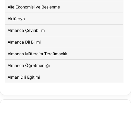
Aile Ekonomisi ve Beslenme
Aktüerya
Almanca Çeviribilim
Almanca Dil Bilimi
Almanca Mütercim Tercümanlık
Almanca Öğretmenliği
Alman Dili Eğitimi
Alman Dili ve Edebiyatı
Alman Kültürü ve Edebiyatı
Amerikan Dili ve Edebiyatı
Amerikan Kültür ve Edebiyatı