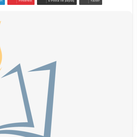
In
Pinterest
E-Posta ile paylaş
Yazdır