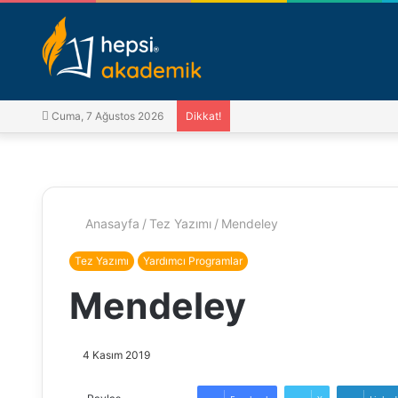
Cuma, 7 Ağustos 2026
Dikkat!
Anasayfa
/
Tez Yazımı
/
Mendeley
Tez Yazımı
Yardımcı Programlar
Mendeley
4 Kasım 2019