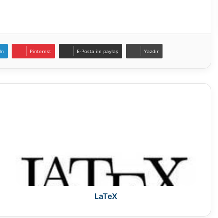
In
Pinterest
E-Posta ile paylaş
Yazdır
LaTeX
LaTeX