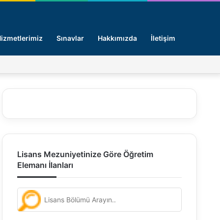
Arama y
izmetlerimiz
Sınavlar
Hakkımızda
İletişim
Facebook
X
Pinterest
LinkedIn
Giriş -
Lisans Mezuniyetinize Göre Öğretim
Elemanı İlanları