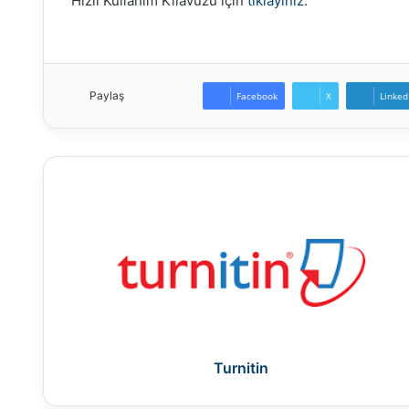
Hızlı Kullanım Kılavuzu için
tıklayınız
.
Paylaş
Facebook
X
Linked
Turnitin
Turnitin