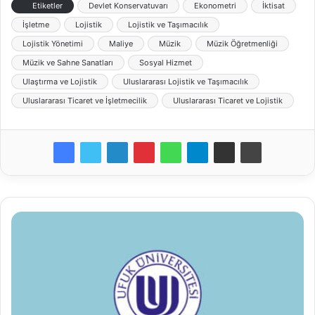
Etiketler
Devlet Konservatuvarı
Ekonometri
İktisat
İşletme
Lojistik
Lojistik ve Taşımacılık
Lojistik Yönetimi
Maliye
Müzik
Müzik Öğretmenliği
Müzik ve Sahne Sanatları
Sosyal Hizmet
Ulaştırma ve Lojistik
Uluslararası Lojistik ve Taşımacılık
Uluslararası Ticaret ve İşletmecilik
Uluslararası Ticaret ve Lojistik
Ufuk
Üniversitesi
Öğretim
Üyesi
Alım
İlanı