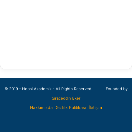
Arap Dili ve Edebiyatı
Arkeoloji
Bahçe Bitkileri
Balıkçılık Teknolojileri Mühendisliği
Bankacılık ve Finans
Bankacılık ve Sigortacılık
Batı Dilleri ve Edebiyatı
© 2019 - Hepsi Akademik - All Rights Reserved.
Founded by
Beden Eğitimi ve Spor Öğretmenliği
Sıraceddin Eker
Beden Eğitimi ve Spor Yüksekokulu
Hakkımızda
Gizlilik Politikası
İletişim
Beslenme ve Diyetetik
Facebook
X
Pinterest
LinkedIn
Bileşik Sanatlar