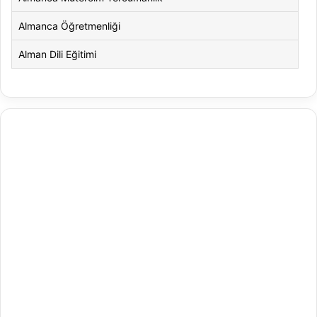
Almanca Öğretmenliği
Alman Dili Eğitimi
Alman Dili ve Edebiyatı
Alman Kültürü ve Edebiyatı
Amerikan Dili ve Edebiyatı
Amerikan Kültür ve Edebiyatı
Animasyon
Animasyon ve Oyun Tasarımı
Antrenörlük Eğitimi
Arapça Mütercim ve Tercümanlık
Arapça Öğretmenliği