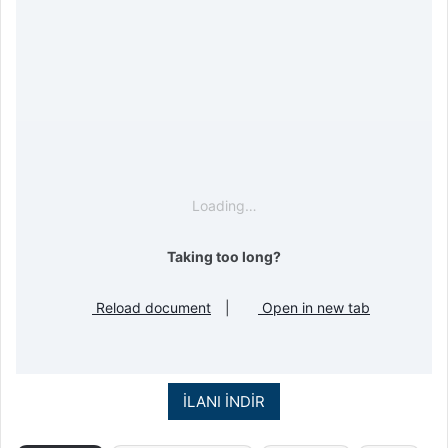
Loading…
Taking too long?
Reload document
|
Open in new tab
İLANI İNDİR