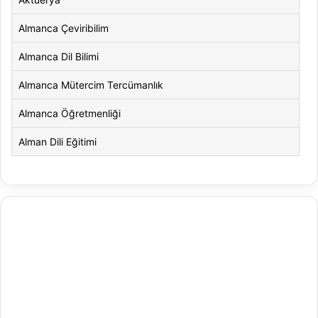
Almanca Çeviribilim
Almanca Dil Bilimi
Almanca Mütercim Tercümanlık
Almanca Öğretmenliği
Alman Dili Eğitimi
Alman Dili ve Edebiyatı
Alman Kültürü ve Edebiyatı
Amerikan Dili ve Edebiyatı
Amerikan Kültür ve Edebiyatı
Animasyon
Animasyon ve Oyun Tasarımı