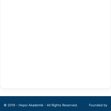
Antrenörlük Eğitimi
Arapça Mütercim ve Tercümanlık
Arapça Öğretmenliği
Arap Dili ve Edebiyatı
Arkeoloji
Bahçe Bitkileri
Balıkçılık Teknolojileri Mühendisliği
Bankacılık ve Finans
Bankacılık ve Sigortacılık
Batı Dilleri ve Edebiyatı
© 2019 - Hepsi Akademik - All Rights Reserved.
Founded by
Beden Eğitimi ve Spor Öğretmenliği