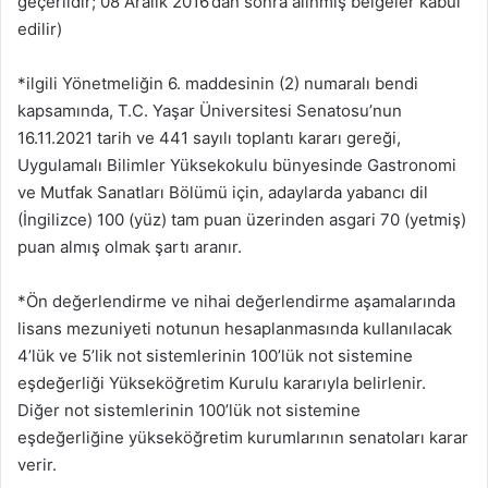
geçerlidir; 08 Aralık 2016’dan sonra alınmış belgeler kabul
edilir)
*ilgili Yönetmeliğin 6. maddesinin (2) numaralı bendi
kapsamında, T.C. Yaşar Üniversitesi Senatosu’nun
16.11.2021 tarih ve 441 sayılı toplantı kararı gereği,
Uygulamalı Bilimler Yüksekokulu bünyesinde Gastronomi
ve Mutfak Sanatları Bölümü için, adaylarda yabancı dil
(İngilizce) 100 (yüz) tam puan üzerinden asgari 70 (yetmiş)
puan almış olmak şartı aranır.
*Ön değerlendirme ve nihai değerlendirme aşamalarında
lisans mezuniyeti notunun hesaplanmasında kullanılacak
4’lük ve 5’lik not sistemlerinin 100’lük not sistemine
eşdeğerliği Yükseköğretim Kurulu kararıyla belirlenir.
Diğer not sistemlerinin 100’lük not sistemine
eşdeğerliğine yükseköğretim kurumlarının senatoları karar
verir.