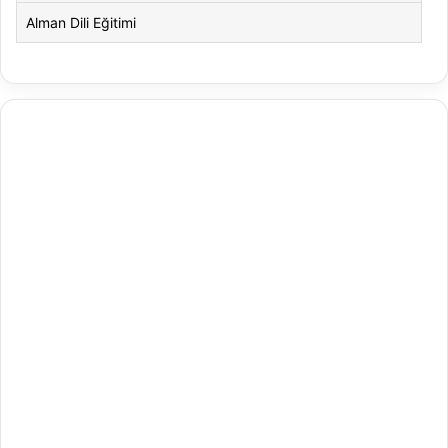
Alman Dili Eğitimi
Alman Dili ve Edebiyatı
Alman Kültürü ve Edebiyatı
Amerikan Dili ve Edebiyatı
Amerikan Kültür ve Edebiyatı
Animasyon
Animasyon ve Oyun Tasarımı
Antrenörlük Eğitimi
Arapça Mütercim ve Tercümanlık
Arapça Öğretmenliği
Arap Dili ve Edebiyatı