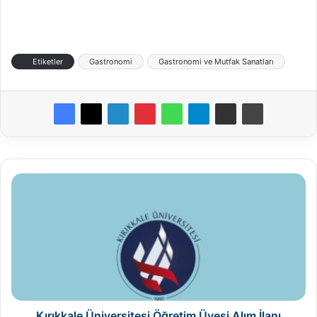
Etiketler
Gastronomi
Gastronomi ve Mutfak Sanatları
Kırıkkale
Üniversitesi
Öğretim
Üyesi
Alım
İlanı
Kırıkkale Üniversitesi Öğretim Üyesi Alım İlanı