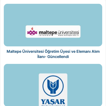
Maltepe
Üniversitesi
Öğretim
Üyesi
ve
Elemanı
Alım
İlanı-
Güncellendi
Maltepe Üniversitesi Öğretim Üyesi ve Elemanı Alım
İlanı- Güncellendi
Yaşar
Üniversitesi
Öğretim
Elemanı
Alım
İlanı