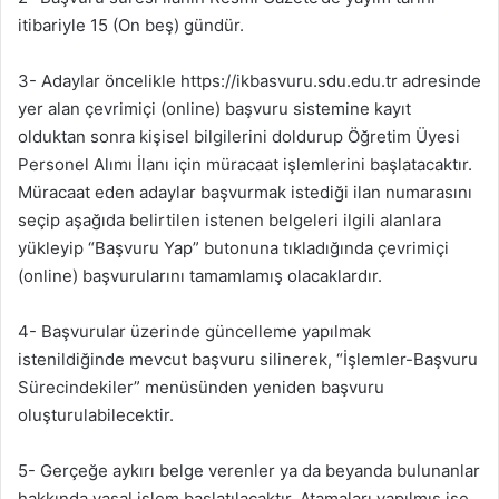
itibariyle 15 (On beş) gündür.
3- Adaylar öncelikle https://ikbasvuru.sdu.edu.tr adresinde
yer alan çevrimiçi (online) başvuru sistemine kayıt
olduktan sonra kişisel bilgilerini doldurup Öğretim Üyesi
Personel Alımı İlanı için müracaat işlemlerini başlatacaktır.
Müracaat eden adaylar başvurmak istediği ilan numarasını
seçip aşağıda belirtilen istenen belgeleri ilgili alanlara
yükleyip “Başvuru Yap” butonuna tıkladığında çevrimiçi
(online) başvurularını tamamlamış olacaklardır.
4- Başvurular üzerinde güncelleme yapılmak
istenildiğinde mevcut başvuru silinerek, “İşlemler-Başvuru
Sürecindekiler” menüsünden yeniden başvuru
oluşturulabilecektir.
5- Gerçeğe aykırı belge verenler ya da beyanda bulunanlar
hakkında yasal işlem başlatılacaktır. Atamaları yapılmış ise