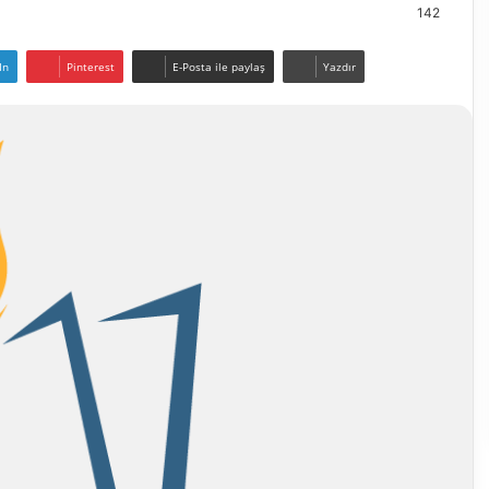
142
In
Pinterest
E-Posta ile paylaş
Yazdır