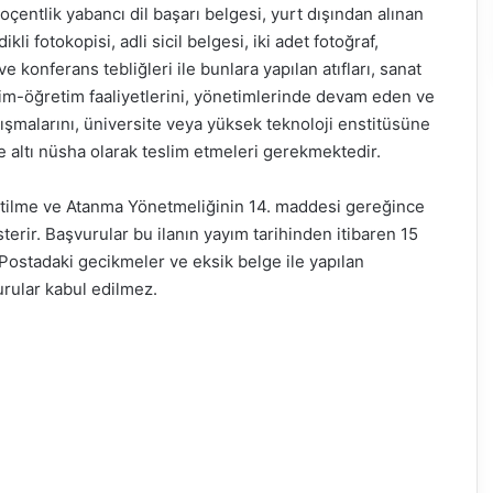
oçentlik yabancı dil başarı belgesi, yurt dışından alınan
li fotokopisi, adli sicil belgesi, iki adet fotoğraf,
 konferans tebliğleri ile bunlara yapılan atıfları, sanat
ğitim-öğretim faaliyetlerini, yönetimlerinde devam eden ve
lışmalarını, üniversite veya yüksek teknoloji enstitüsüne
e altı nüsha olarak teslim etmeleri gerekmektedir.
ltilme ve Atanma Yönetmeliğinin 14. maddesi gereğince
sterir. Başvurular bu ilanın yayım tarihinden itibaren 15
. Postadaki gecikmeler ve eksik belge ile yapılan
urular kabul edilmez.