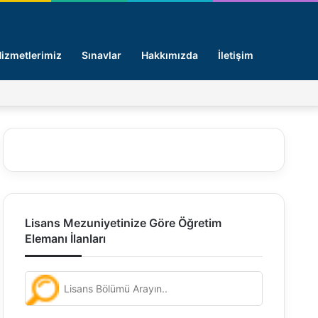
Arama y
izmetlerimiz
Sınavlar
Hakkımızda
İletişim
Facebook
X
Pinterest
LinkedIn
Giriş -
Lisans Mezuniyetinize Göre Öğretim
Elemanı İlanları