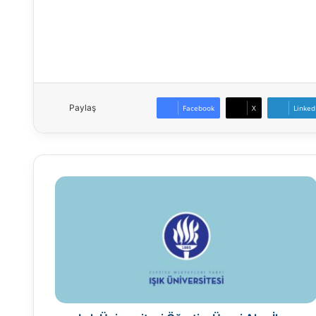
Paylaş
Facebook
X
Linked
Işık
Üniversitesi
Öğretim
Üyesi
Alım
İlanı