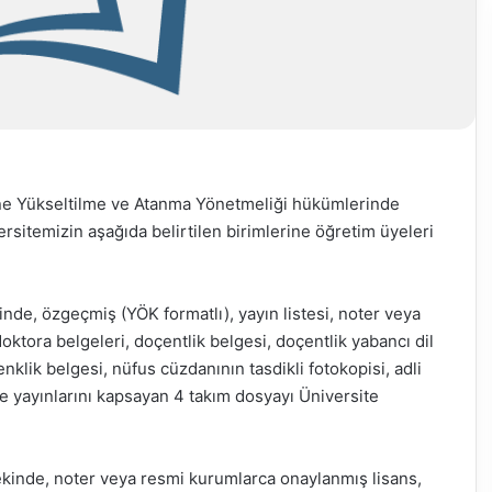
ne Yükseltilme ve Atanma Yönetmeliği hükümlerinde
ersitemizin aşağıda belirtilen birimlerine öğretim üyeleri
nde, özgeçmiş (YÖK formatlı), yayın listesi, noter veya
ktora belgeleri, doçentlik belgesi, doçentlik yabancı dil
enklik belgesi, nüfus cüzdanının tasdikli fotokopisi, adli
ı ve yayınlarını kapsayan 4 takım dosyayı Üniversite
ekinde, noter veya resmi kurumlarca onaylanmış lisans,