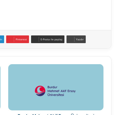
In
Pinterest
E-Posta ile paylaş
Yazdır
Burdur
Mehmet
Akif
Ersoy
Üniversitesi
Öğretim
Elemanı
Alım
İlanı