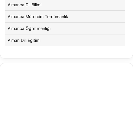
Almanca Dil Bilimi
Almanca Mütercim Tercümanlık
Almanca Öğretmenliği
Alman Dili Eğitimi
Alman Dili ve Edebiyatı
Alman Kültürü ve Edebiyatı
Amerikan Dili ve Edebiyatı
Amerikan Kültür ve Edebiyatı
Animasyon
Animasyon ve Oyun Tasarımı
Antrenörlük Eğitimi