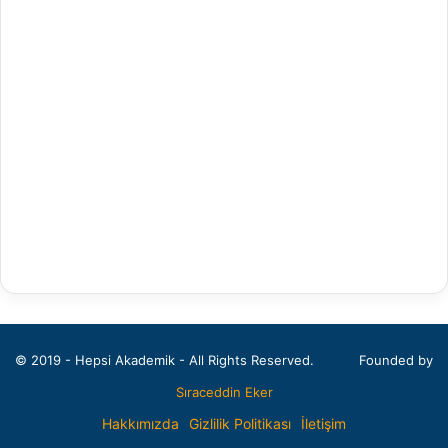
Arapça Mütercim ve Tercümanlık
Arapça Öğretmenliği
Arap Dili ve Edebiyatı
Arkeoloji
Bahçe Bitkileri
Balıkçılık Teknolojileri Mühendisliği
Bankacılık ve Finans
Bankacılık ve Sigortacılık
Batı Dilleri ve Edebiyatı
© 2019 - Hepsi Akademik - All Rights Reserved.
Founded by
Beden Eğitimi ve Spor Öğretmenliği
Sıraceddin Eker
Beden Eğitimi ve Spor Yüksekokulu
Hakkımızda
Gizlilik Politikası
İletişim
Beslenme ve Diyetetik