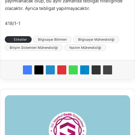
yayımlanacak olup, bu aynı zamanda tebligat niteliğinde
olacaktır. Ayrıca tebligat yapılmayacaktır.
418/1-1
Etiketler
Bilgisayar Bilimleri
Bilgisayar Mühendisliği
Bilişim Sistemleri Mühendisliği
Yazılım Mühendisliği
İstanbul
Gedik
Üniversitesi
Öğretim
Üyesi
ve