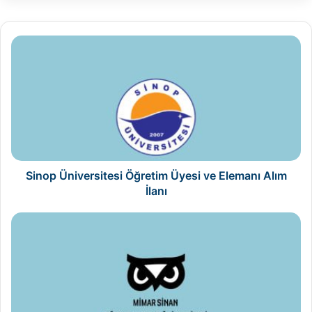
Sinop
Üniversitesi
Öğretim
Üyesi
ve
Elemanı
Alım
İlanı
Sinop Üniversitesi Öğretim Üyesi ve Elemanı Alım
İlanı
Mimar
Sinan
Güzel
Sanatlar
Üniversitesi
Öğretim
Üyesi