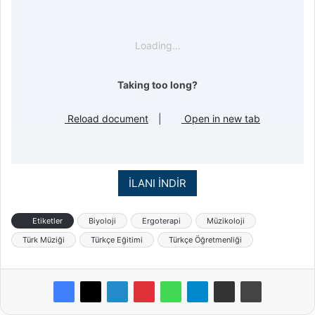
Loading…
Taking too long?
Reload document
|
Open in new tab
İLANI İNDİR
Etiketler
Biyoloji
Ergoterapi
Müzikoloji
Türk Müziği
Türkçe Eğitimi
Türkçe Öğretmenliği