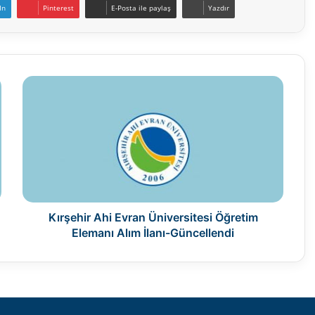
In
Pinterest
E-Posta ile paylaş
Yazdır
Kırşehir
Ahi
Evran
Üniversitesi
Öğretim
Elemanı
Alım
İlanı-
Güncellendi
Kırşehir Ahi Evran Üniversitesi Öğretim
Elemanı Alım İlanı-Güncellendi