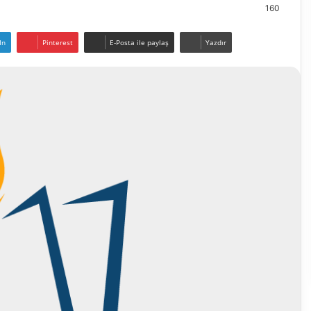
160
In
Pinterest
E-Posta ile paylaş
Yazdır