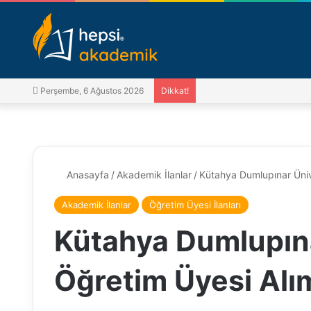
Perşembe, 6 Ağustos 2026
Dikkat!
Anasayfa
/
Akademik İlanlar
/
Kütahya Dumlupınar Ünive
Akademik İlanlar
Öğretim Üyesi İlanları
Kütahya Dumlupına
Öğretim Üyesi Alım