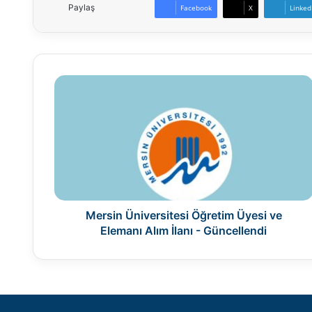
Paylaş
Facebook
X
Linked
Mersin
Üniversitesi
Öğretim
Üyesi
ve
Elemanı
Alım
İlanı
-
Güncellendi
Mersin Üniversitesi Öğretim Üyesi ve
Elemanı Alım İlanı - Güncellendi