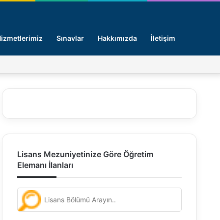
Arama y
izmetlerimiz
Sınavlar
Hakkımızda
İletişim
Facebook
X
Pinterest
LinkedIn
Giriş -
Lisans Mezuniyetinize Göre Öğretim
Elemanı İlanları