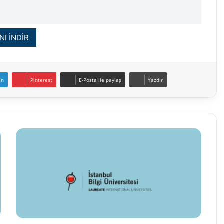
NI İNDİR
In
Pinterest
E-Posta ile paylaş
Yazdır
İstanbul
Bilgi
Üniversitesi
Öğretim
Üyesi
ve
Elemanı
Alım
İlanı