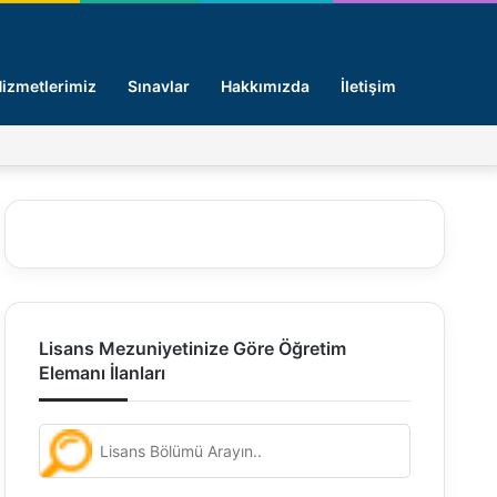
Arama y
izmetlerimiz
Sınavlar
Hakkımızda
İletişim
Facebook
X
Pinterest
LinkedIn
Giriş -
Lisans Mezuniyetinize Göre Öğretim
Elemanı İlanları