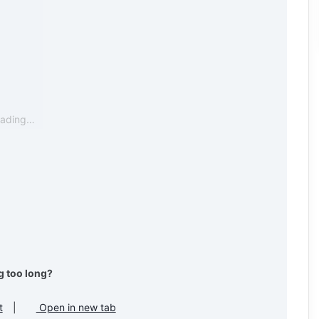
oading…
g too long?
t
|
Open in new tab