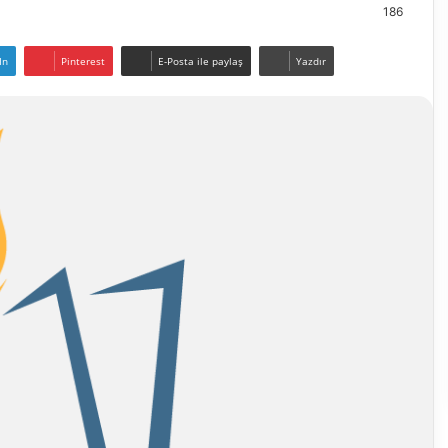
186
In
Pinterest
E-Posta ile paylaş
Yazdır