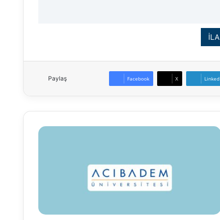
İLA
Paylaş
Facebook
X
Linked
Acıbadem
Mehmet
Ali
Aydınlar
Üniversitesi
Öğretim
Elemanı
Alım
İlanı