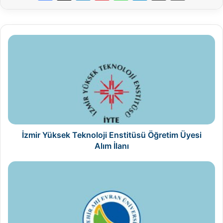
İzmir
Yüksek
Teknoloji
Enstitüsü
Öğretim
Üyesi
Alım
İlanı
İzmir Yüksek Teknoloji Enstitüsü Öğretim Üyesi
Alım İlanı
Kırşehir
Ahi
Evran
Üniversitesi
Öğretim
Üyesi