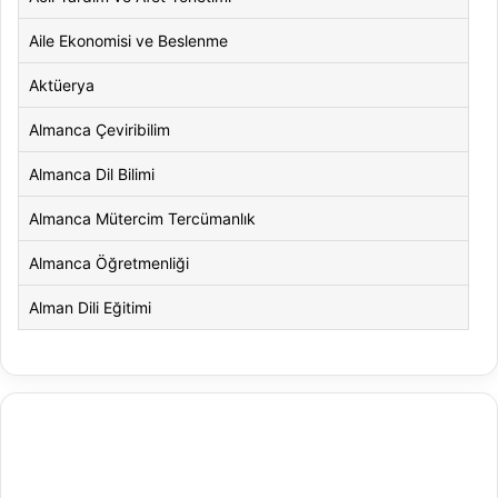
Aile Ekonomisi ve Beslenme
Aktüerya
Almanca Çeviribilim
Almanca Dil Bilimi
Almanca Mütercim Tercümanlık
Almanca Öğretmenliği
Alman Dili Eğitimi
Alman Dili ve Edebiyatı
Alman Kültürü ve Edebiyatı
Amerikan Dili ve Edebiyatı
Amerikan Kültür ve Edebiyatı