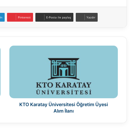
In
Pinterest
E-Posta ile paylaş
Yazdır
KTO
Karatay
Üniversitesi
Öğretim
Üyesi
Alım
İlanı
KTO Karatay Üniversitesi Öğretim Üyesi
Alım İlanı