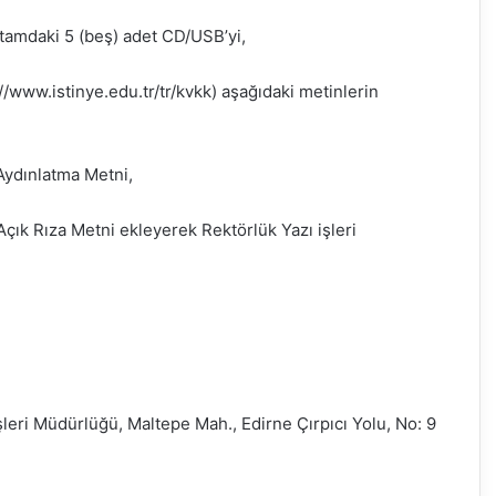
rtamdaki 5 (beş) adet CD/USB’yi,
//www.istinye.edu.tr/tr/kvkk) aşağıdaki metinlerin
ydınlatma Metni,
ık Rıza Metni ekleyerek Rektörlük Yazı işleri
leri Müdürlüğü, Maltepe Mah., Edirne Çırpıcı Yolu, No: 9