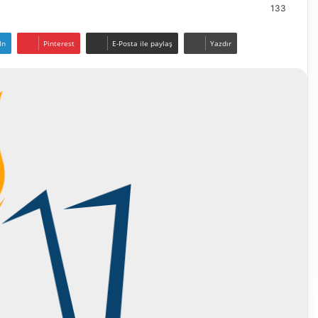
133
In
Pinterest
E-Posta ile paylaş
Yazdır