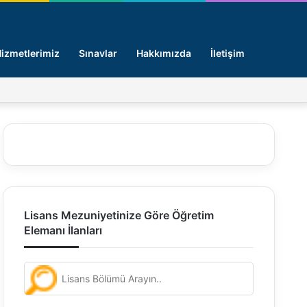
Arama y
izmetlerimiz
Sınavlar
Hakkımızda
İletişim
Facebook
X
Pinterest
LinkedIn
Giriş -
Lisans Mezuniyetinize Göre Öğretim
Elemanı İlanları