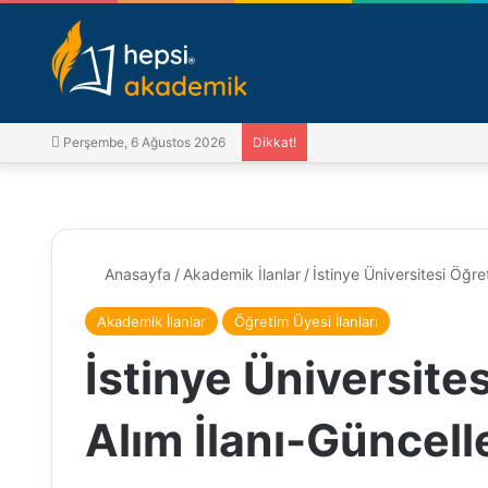
Perşembe, 6 Ağustos 2026
Dikkat!
Anasayfa
/
Akademik İlanlar
/
İstinye Üniversitesi Öğre
Akademik İlanlar
Öğretim Üyesi İlanları
İstinye Üniversite
Alım İlanı-Güncell