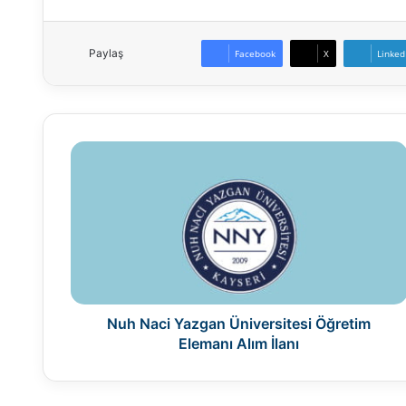
Paylaş
Facebook
X
Linked
Nuh
Naci
Yazgan
Üniversitesi
Öğretim
Elemanı
Alım
İlanı
Nuh Naci Yazgan Üniversitesi Öğretim
Elemanı Alım İlanı