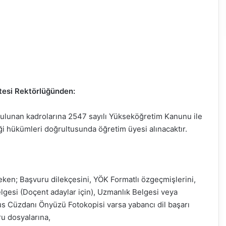
itesi Rektörlüğünden:
 bulunan kadrolarına 2547 sayılı Yükseköğretim Kanunu ile
i hükümleri doğrultusunda öğretim üyesi alınacaktır.
ereken; Başvuru dilekçesini, YÖK Formatlı özgeçmişlerini,
lgesi (Doçent adaylar için), Uzmanlık Belgesi veya
üfus Cüzdanı Önyüzü Fotokopisi varsa yabancı dil başarı
ru dosyalarına,