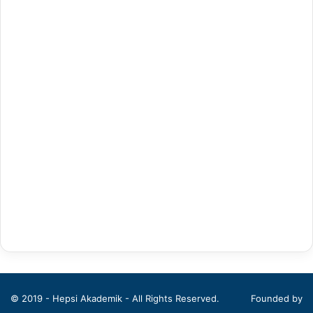
Antrenörlük Eğitimi
Arapça Mütercim ve Tercümanlık
Arapça Öğretmenliği
Arap Dili ve Edebiyatı
Arkeoloji
Bahçe Bitkileri
Balıkçılık Teknolojileri Mühendisliği
Bankacılık ve Finans
Bankacılık ve Sigortacılık
Batı Dilleri ve Edebiyatı
© 2019 - Hepsi Akademik - All Rights Reserved.
Founded by
Beden Eğitimi ve Spor Öğretmenliği