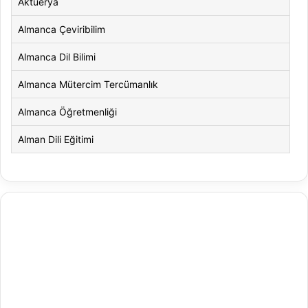
Aktüerya
Almanca Çeviribilim
Almanca Dil Bilimi
Almanca Mütercim Tercümanlık
Almanca Öğretmenliği
Alman Dili Eğitimi
Alman Dili ve Edebiyatı
Alman Kültürü ve Edebiyatı
Amerikan Dili ve Edebiyatı
Amerikan Kültür ve Edebiyatı
Animasyon
Animasyon ve Oyun Tasarımı