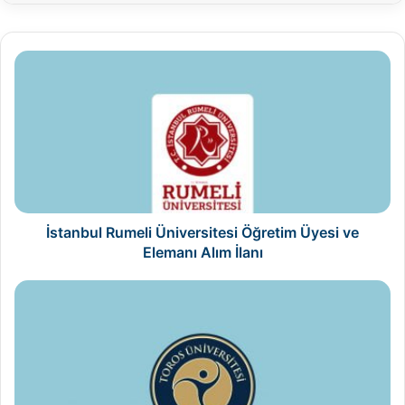
İstanbul
Rumeli
Üniversitesi
Öğretim
Üyesi
ve
Elemanı
Alım
İlanı
İstanbul Rumeli Üniversitesi Öğretim Üyesi ve
Elemanı Alım İlanı
Toros
Üniversitesi
Öğretim
Elemanı
Alım
İlanı