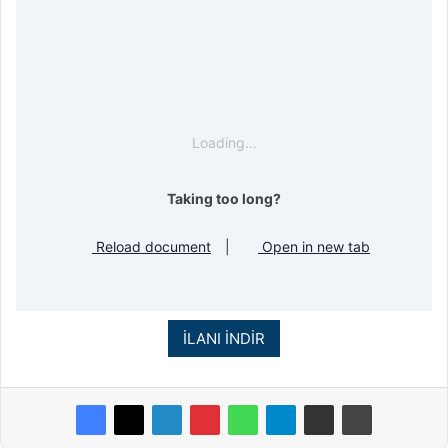
Loading…
Taking too long?
Reload document
|
Open in new tab
İLANI İNDİR