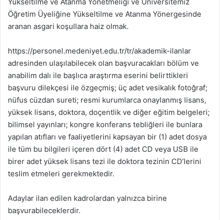
Yükseltilme ve Atanma Yönetmeliği ve Üniversitemiz
Öğretim Üyeliğine Yükseltilme ve Atanma Yönergesinde
aranan asgari koşullara haiz olmak.
https://personel.medeniyet.edu.tr/tr/akademik-ilanlar
adresinden ulaşılabilecek olan başvuracakları bölüm ve
anabilim dalı ile başlıca araştırma eserini belirttikleri
başvuru dilekçesi ile özgeçmiş; üç adet vesikalık fotoğraf;
nüfus cüzdan sureti; resmi kurumlarca onaylanmış lisans,
yüksek lisans, doktora, doçentlik ve diğer eğitim belgeleri;
bilimsel yayınları; kongre konferans tebliğleri ile bunlara
yapılan atıfları ve faaliyetlerini kapsayan bir (1) adet dosya
ile tüm bu bilgileri içeren dört (4) adet CD veya USB ile
birer adet yüksek lisans tezi ile doktora tezinin CD’lerini
teslim etmeleri gerekmektedir.
Adaylar ilan edilen kadrolardan yalnızca birine
başvurabileceklerdir.