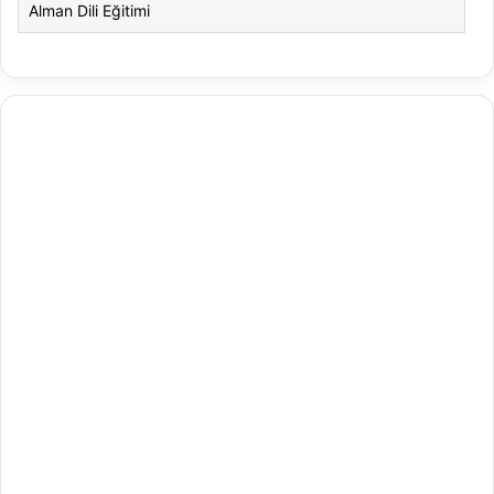
Alman Dili Eğitimi
Alman Dili ve Edebiyatı
Alman Kültürü ve Edebiyatı
Amerikan Dili ve Edebiyatı
Amerikan Kültür ve Edebiyatı
Animasyon
Animasyon ve Oyun Tasarımı
Antrenörlük Eğitimi
Arapça Mütercim ve Tercümanlık
Arapça Öğretmenliği
Arap Dili ve Edebiyatı