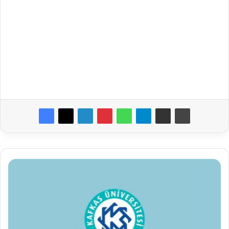
Kafkas
Üniversitesi
Öğretim
Üyesi
Alım
İlanı