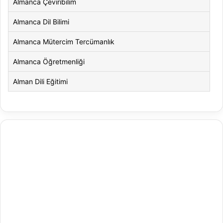
Almanca Çeviribilim
Almanca Dil Bilimi
Almanca Mütercim Tercümanlık
Almanca Öğretmenliği
Alman Dili Eğitimi
Alman Dili ve Edebiyatı
Alman Kültürü ve Edebiyatı
Amerikan Dili ve Edebiyatı
Amerikan Kültür ve Edebiyatı
Animasyon
Animasyon ve Oyun Tasarımı
Antrenörlük Eğitimi