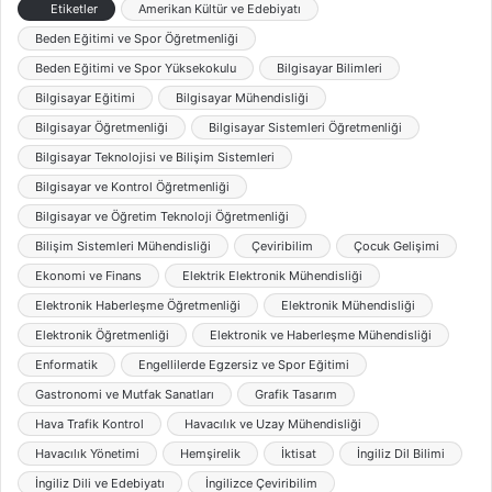
Etiketler
Amerikan Kültür ve Edebiyatı
Beden Eğitimi ve Spor Öğretmenliği
Beden Eğitimi ve Spor Yüksekokulu
Bilgisayar Bilimleri
Bilgisayar Eğitimi
Bilgisayar Mühendisliği
Bilgisayar Öğretmenliği
Bilgisayar Sistemleri Öğretmenliği
Bilgisayar Teknolojisi ve Bilişim Sistemleri
Bilgisayar ve Kontrol Öğretmenliği
Bilgisayar ve Öğretim Teknoloji Öğretmenliği
Bilişim Sistemleri Mühendisliği
Çeviribilim
Çocuk Gelişimi
Ekonomi ve Finans
Elektrik Elektronik Mühendisliği
Elektronik Haberleşme Öğretmenliği
Elektronik Mühendisliği
Elektronik Öğretmenliği
Elektronik ve Haberleşme Mühendisliği
Enformatik
Engellilerde Egzersiz ve Spor Eğitimi
Gastronomi ve Mutfak Sanatları
Grafik Tasarım
Hava Trafik Kontrol
Havacılık ve Uzay Mühendisliği
Havacılık Yönetimi
Hemşirelik
İktisat
İngiliz Dil Bilimi
İngiliz Dili ve Edebiyatı
İngilizce Çeviribilim