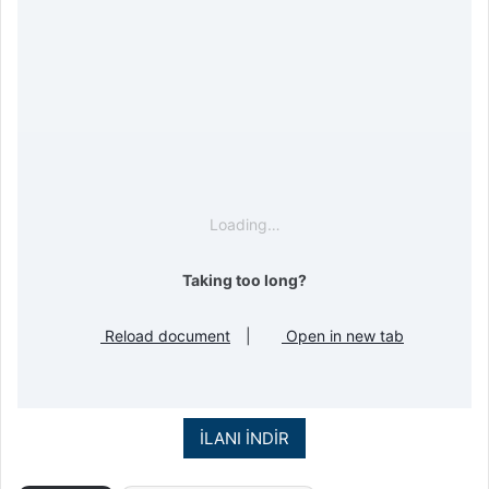
Loading…
Taking too long?
Reload document
|
Open in new tab
İLANI İNDİR