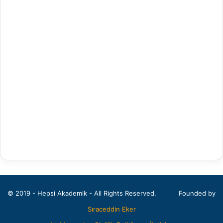
Arapça Mütercim ve Tercümanlık
Arapça Öğretmenliği
Arap Dili ve Edebiyatı
Arkeoloji
Bahçe Bitkileri
Balıkçılık Teknolojileri Mühendisliği
Bankacılık ve Finans
Bankacılık ve Sigortacılık
Batı Dilleri ve Edebiyatı
© 2019 - Hepsi Akademik - All Rights Reserved.
Founded by
Beden Eğitimi ve Spor Öğretmenliği
Sıraceddin Eker
Beden Eğitimi ve Spor Yüksekokulu