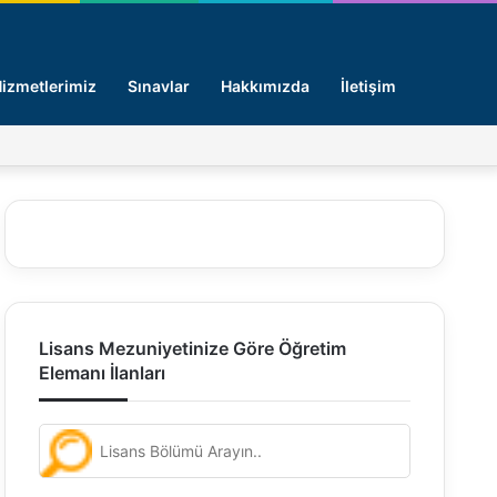
Arama y
izmetlerimiz
Sınavlar
Hakkımızda
İletişim
Facebook
X
Pinterest
LinkedIn
Giriş -
Lisans Mezuniyetinize Göre Öğretim
Elemanı İlanları