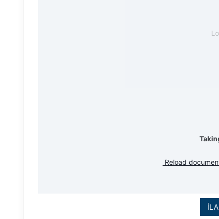
L
Takin
Reload documen
İLA