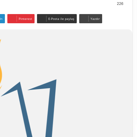
226
In
Pinterest
E-Posta ile paylaş
Yazdır