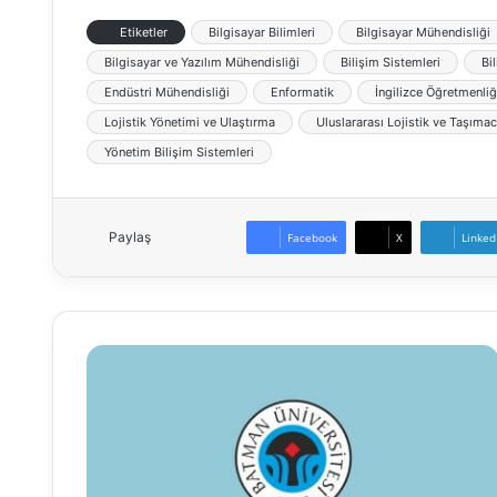
Etiketler
Bilgisayar Bilimleri
Bilgisayar Mühendisliği
Bilgisayar ve Yazılım Mühendisliği
Bilişim Sistemleri
Bi
Endüstri Mühendisliği
Enformatik
İngilizce Öğretmenliğ
Lojistik Yönetimi ve Ulaştırma
Uluslararası Lojistik ve Taşımac
Yönetim Bilişim Sistemleri
Paylaş
Facebook
X
Linked
Batman
Üniversitesi
Öğretim
Üyesi
Alım
İlanı