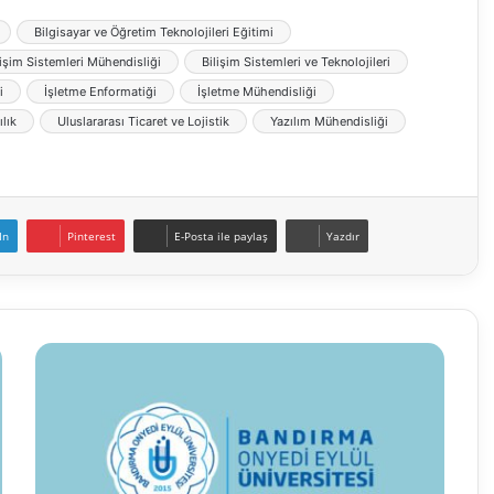
Bilgisayar ve Öğretim Teknolojileri Eğitimi
lişim Sistemleri Mühendisliği
Bilişim Sistemleri ve Teknolojileri
i
İşletme Enformatiği
İşletme Mühendisliği
ılık
Uluslararası Ticaret ve Lojistik
Yazılım Mühendisliği
In
Pinterest
E-Posta ile paylaş
Yazdır
Bandırma
Üniversitesi
Öğretim
Üyesi
ve
Elemanı
Alım