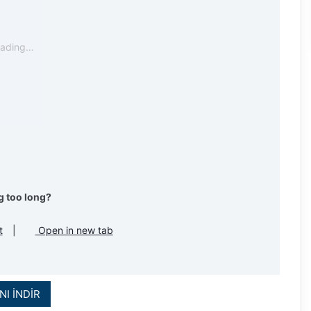
oading…
g too long?
t
|
Open in new tab
NI İNDİR