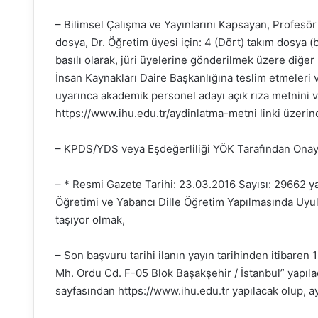
– Bilimsel Çalışma ve Yayınlarını Kapsayan, Profesör İ
dosya, Dr. Öğretim üyesi için: 4 (Dört) takım dosya (
basılı olarak, jüri üyelerine gönderilmek üzere diğe
İnsan Kaynakları Daire Başkanlığına teslim etmeleri 
uyarınca akademik personel adayı açık rıza metnini
https://www.ihu.edu.tr/aydinlatma-metni linki üzerin
– KPDS/YDS veya Eşdeğerliliği YÖK Tarafından Onayla
– * Resmi Gazete Tarihi: 23.03.2016 Sayısı: 29662 
Öğretimi ve Yabancı Dille Öğretim Yapılmasında Uyula
taşıyor olmak,
– Son başvuru tarihi ilanın yayın tarihinden itibar
Mh. Ordu Cd. F-05 Blok Başakşehir / İstanbul” yapıla
sayfasından https://www.ihu.edu.tr yapılacak olup, ayr