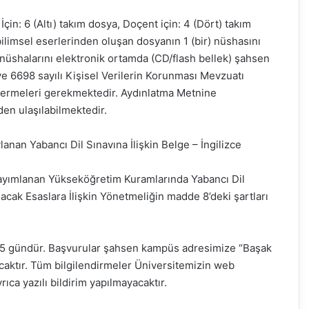
çin: 6 (Altı) takım dosya, Doçent için: 4 (Dört) takım
bilimsel eserlerinden oluşan dosyanın 1 (bir) nüshasını
r nüshalarını elektronik ortamda (CD/flash bellek) şahsen
ve 6698 sayılı Kişisel Verilerin Korunması Mevzuatı
 vermeleri gerekmektedir. Aydınlatma Metnine
den ulaşılabilmektedir.
nan Yabancı Dil Sınavına İlişkin Belge – İngilizce
yayımlanan Yükseköğretim Kuramlarında Yabancı Dil
cak Esaslara İlişkin Yönetmeliğin madde 8’deki şartları
en 15 gündür. Başvurular şahsen kampüs adresimize “Başak
caktır. Tüm bilgilendirmeler Üniversitemizin web
ıca yazılı bildirim yapılmayacaktır.