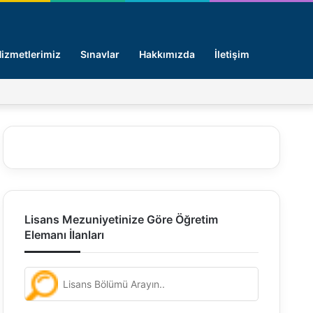
Arama y
izmetlerimiz
Sınavlar
Hakkımızda
İletişim
Facebook
X
Pinterest
LinkedIn
Giriş -
Lisans Mezuniyetinize Göre Öğretim
Elemanı İlanları