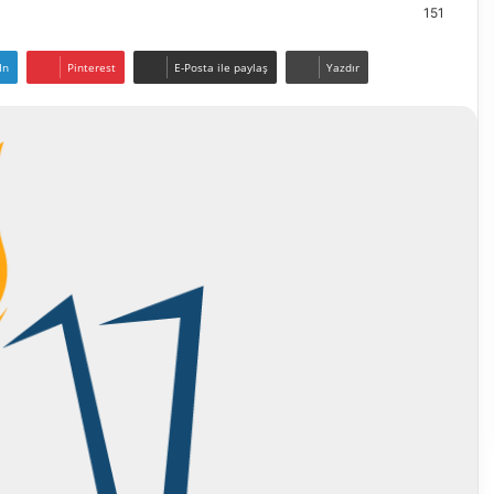
151
In
Pinterest
E-Posta ile paylaş
Yazdır