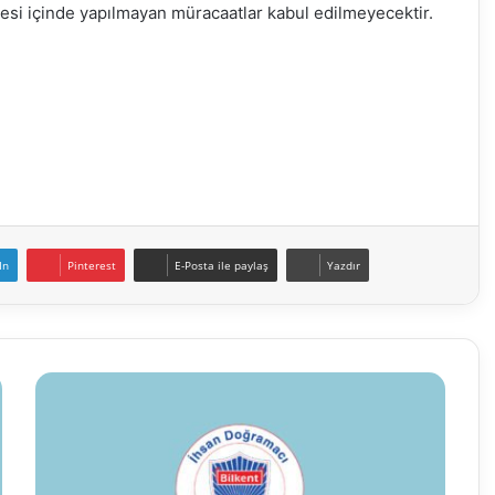
üresi içinde yapılmayan müracaatlar kabul edilmeyecektir.
In
Pinterest
E-Posta ile paylaş
Yazdır
İhsan
Doğramacı
Bilkent
Üniversitesi
Öğretim