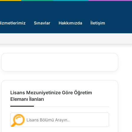
Arama y
izmetlerimiz
Sınavlar
Hakkımızda
İletişim
Facebook
X
Pinterest
LinkedIn
Giriş -
Lisans Mezuniyetinize Göre Öğretim
Elemanı İlanları