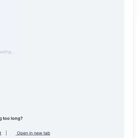
oading…
g too long?
t
|
Open in new tab