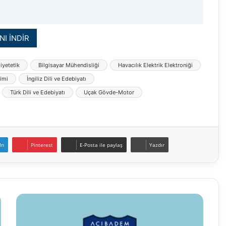
NI İNDİR
iyetetik
Bilgisayar Mühendisliği
Havacılık Elektrik Elektroniği
limi
İngiliz Dili ve Edebiyatı
Türk Dili ve Edebiyatı
Uçak Gövde-Motor
In
Pinterest
E-Posta ile paylaş
Yazdır
Acıbadem
Mehmet
Ali