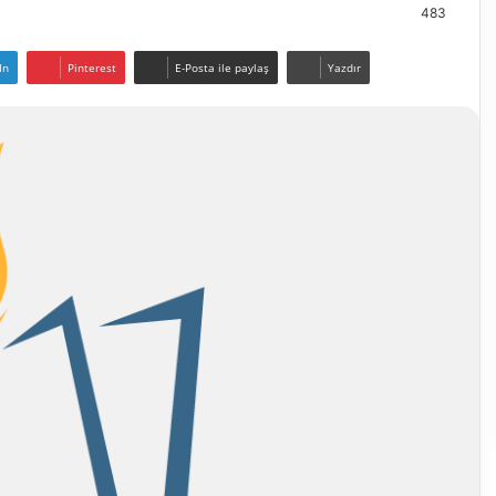
483
In
Pinterest
E-Posta ile paylaş
Yazdır