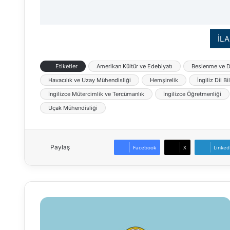
İLA
Etiketler
Amerikan Kültür ve Edebiyatı
Beslenme ve D
Havacılık ve Uzay Mühendisliği
Hemşirelik
İngiliz Dil Bi
İngilizce Mütercimlik ve Tercümanlık
İngilizce Öğretmenliği
Uçak Mühendisliği
Paylaş
Facebook
X
Linked
Selçuk
Üniversitesi
Öğretim