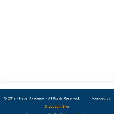
Arapça Mütercim ve Tercümanlık
Arapça Öğretmenliği
Arap Dili ve Edebiyatı
Arkeoloji
Bahçe Bitkileri
Balıkçılık Teknolojileri Mühendisliği
Bankacılık ve Finans
Bankacılık ve Sigortacılık
Batı Dilleri ve Edebiyatı
© 2019 - Hepsi Akademik - All Rights Reserved.
Founded by
Beden Eğitimi ve Spor Öğretmenliği
Sıraceddin Eker
Beden Eğitimi ve Spor Yüksekokulu