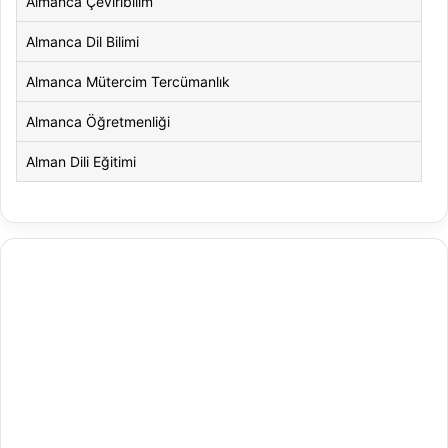
Almanca Çeviribilim
Almanca Dil Bilimi
Almanca Mütercim Tercümanlık
Almanca Öğretmenliği
Alman Dili Eğitimi
Alman Dili ve Edebiyatı
Alman Kültürü ve Edebiyatı
Amerikan Dili ve Edebiyatı
Amerikan Kültür ve Edebiyatı
Animasyon
Animasyon ve Oyun Tasarımı
Antrenörlük Eğitimi