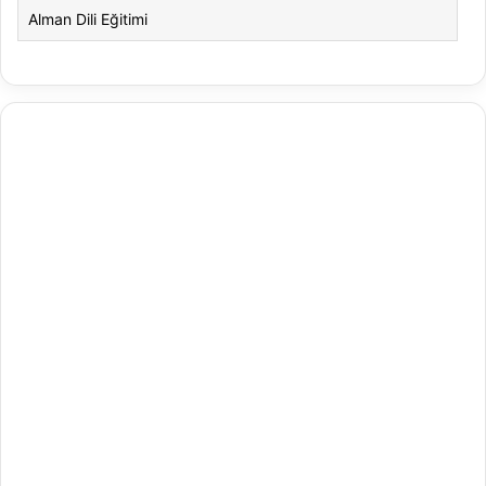
Alman Dili Eğitimi
Alman Dili ve Edebiyatı
Alman Kültürü ve Edebiyatı
Amerikan Dili ve Edebiyatı
Amerikan Kültür ve Edebiyatı
Animasyon
Animasyon ve Oyun Tasarımı
Antrenörlük Eğitimi
Arapça Mütercim ve Tercümanlık
Arapça Öğretmenliği
Arap Dili ve Edebiyatı