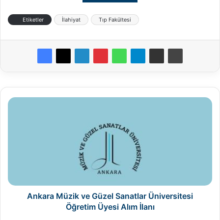
Etiketler
İlahiyat
Tıp Fakültesi
Ankara
Müzik
ve
Güzel
Sanatlar
Üniversitesi
Öğretim
Üyesi
Alım
İlanı
Ankara Müzik ve Güzel Sanatlar Üniversitesi
Öğretim Üyesi Alım İlanı