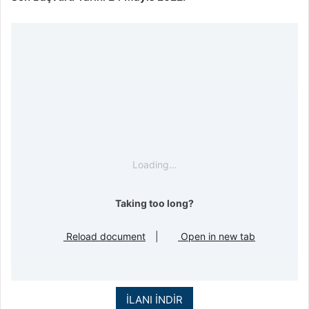
Loading…
Taking too long?
Reload document
|
Open in new tab
İLANI İNDİR