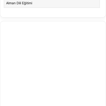
Alman Dili Eğitimi
Alman Dili ve Edebiyatı
Alman Kültürü ve Edebiyatı
Amerikan Dili ve Edebiyatı
Amerikan Kültür ve Edebiyatı
Animasyon
Animasyon ve Oyun Tasarımı
Antrenörlük Eğitimi
Arapça Mütercim ve Tercümanlık
Arapça Öğretmenliği
Arap Dili ve Edebiyatı