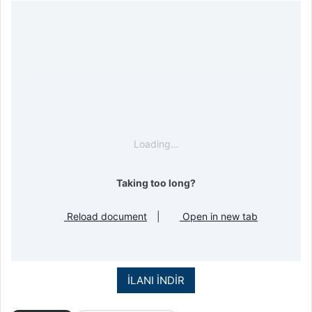
Loading…
Taking too long?
Reload document
|
Open in new tab
İLANI İNDİR