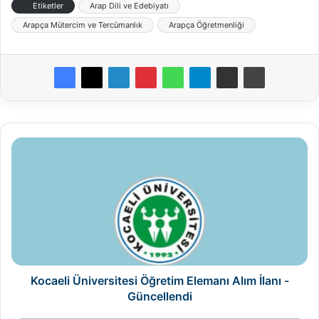
Etiketler
Arap Dili ve Edebiyatı
Arapça Mütercim ve Tercümanlık
Arapça Öğretmenliği
Kocaeli
Üniversitesi
Öğretim
Elemanı
Alım
İlanı
-
Güncellendi
Kocaeli Üniversitesi Öğretim Elemanı Alım İlanı -
Güncellendi