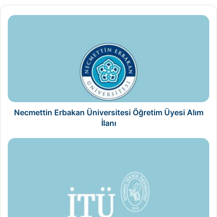
Necmettin
Erbakan
Üniversitesi
Öğretim
Üyesi
Alım
İlanı
Necmettin Erbakan Üniversitesi Öğretim Üyesi Alım
İlanı
İstanbul
Teknik
Üniversitesi
Öğretim
Üyesi
Alım
İlanı