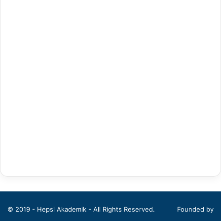
Antrenörlük Eğitimi
Arapça Mütercim ve Tercümanlık
Arapça Öğretmenliği
Arap Dili ve Edebiyatı
Arkeoloji
Bahçe Bitkileri
Balıkçılık Teknolojileri Mühendisliği
Bankacılık ve Finans
Bankacılık ve Sigortacılık
Batı Dilleri ve Edebiyatı
© 2019 - Hepsi Akademik - All Rights Reserved.
Founded by
Beden Eğitimi ve Spor Öğretmenliği