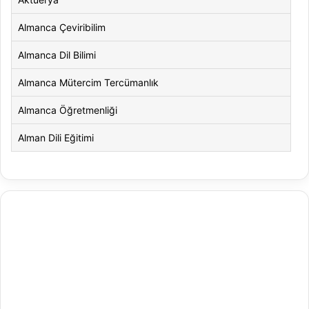
Almanca Çeviribilim
Almanca Dil Bilimi
Almanca Mütercim Tercümanlık
Almanca Öğretmenliği
Alman Dili Eğitimi
Alman Dili ve Edebiyatı
Alman Kültürü ve Edebiyatı
Amerikan Dili ve Edebiyatı
Amerikan Kültür ve Edebiyatı
Animasyon
Animasyon ve Oyun Tasarımı