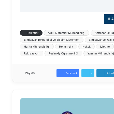
İLA
Etiketler
Akıllı Sistemler Mühendisliği
Antrenörlük Eğ
Bilgisayar Teknolojisi ve Bilişim Sistemleri
Bilgisayar ve Yazıl
Harita Mühendisliği
Hemşirelik
Hukuk
İşletme
Rekreasyon
Resim-İş Öğretmenliği
Yazılım Mühendisliğ
Paylaş
Facebook
X
Linked
Atatürk
Üniversitesi
Öğretim