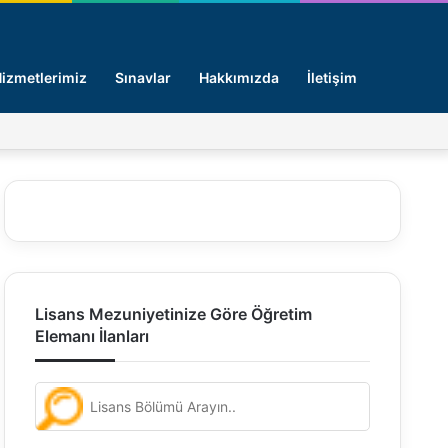
Arama y
izmetlerimiz
Sınavlar
Hakkımızda
İletişim
Facebook
X
Pinterest
LinkedIn
Giriş -
Lisans Mezuniyetinize Göre Öğretim
Elemanı İlanları