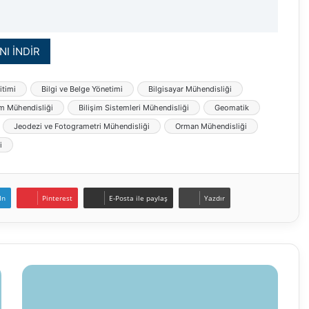
NI İNDİR
itimi
Bilgi ve Belge Yönetimi
Bilgisayar Mühendisliği
ım Mühendisliği
Bilişim Sistemleri Mühendisliği
Geomatik
Jeodezi ve Fotogrametri Mühendisliği
Orman Mühendisliği
i
In
Pinterest
E-Posta ile paylaş
Yazdır
Yeditepe
Üniversitesi
Öğretim