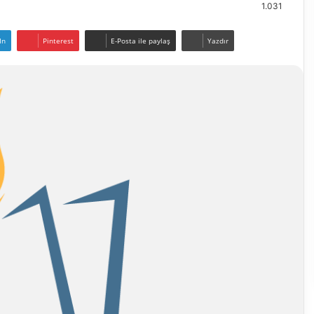
1.031
In
Pinterest
E-Posta ile paylaş
Yazdır