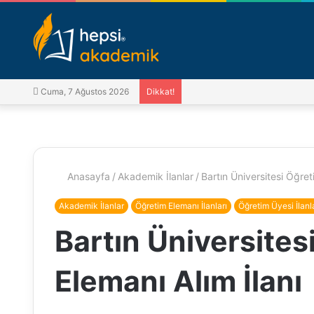
Cuma, 7 Ağustos 2026
Dikkat!
Anasayfa
/
Akademik İlanlar
/
Bartın Üniversitesi Öğret
Akademik İlanlar
Öğretim Elemanı İlanları
Öğretim Üyesi İlanl
Bartın Üniversites
Elemanı Alım İlanı