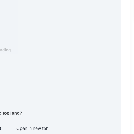
oading…
g too long?
t
|
Open in new tab