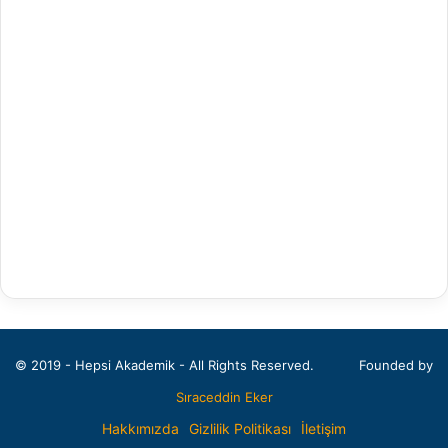
Arapça Mütercim ve Tercümanlık
Arapça Öğretmenliği
Arap Dili ve Edebiyatı
Arkeoloji
Bahçe Bitkileri
Balıkçılık Teknolojileri Mühendisliği
Bankacılık ve Finans
Bankacılık ve Sigortacılık
Batı Dilleri ve Edebiyatı
© 2019 - Hepsi Akademik - All Rights Reserved.
Founded by
Beden Eğitimi ve Spor Öğretmenliği
Sıraceddin Eker
Beden Eğitimi ve Spor Yüksekokulu
Hakkımızda
Gizlilik Politikası
İletişim