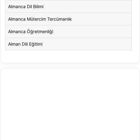
Almanca Dil Bilimi
Almanca Mütercim Tercümanlık
Almanca Öğretmenliği
Alman Dili Eğitimi
Alman Dili ve Edebiyatı
Alman Kültürü ve Edebiyatı
Amerikan Dili ve Edebiyatı
Amerikan Kültür ve Edebiyatı
Animasyon
Animasyon ve Oyun Tasarımı
Antrenörlük Eğitimi