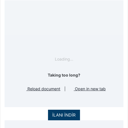
Loading…
Taking too long?
Reload document
|
Open in new tab
İLANI İNDİR