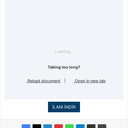
Loading…
Taking too long?
Reload document
|
Open in new tab
İLANI İNDİR