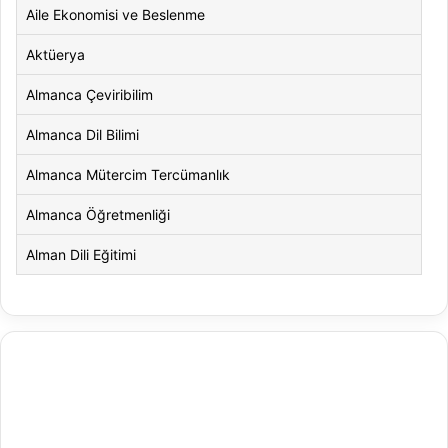
Aile Ekonomisi ve Beslenme
Aktüerya
Almanca Çeviribilim
Almanca Dil Bilimi
Almanca Mütercim Tercümanlık
Almanca Öğretmenliği
Alman Dili Eğitimi
Alman Dili ve Edebiyatı
Alman Kültürü ve Edebiyatı
Amerikan Dili ve Edebiyatı
Amerikan Kültür ve Edebiyatı