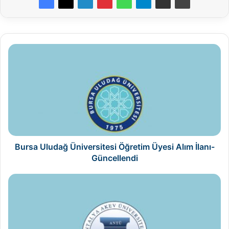
Bursa
Uludağ
Üniversitesi
Öğretim
Üyesi
Alım
İlanı-
Güncellendi
Bursa Uludağ Üniversitesi Öğretim Üyesi Alım İlanı-
Güncellendi
Antalya
AKEV
Üniversitesi
Öğretim
Üyesi