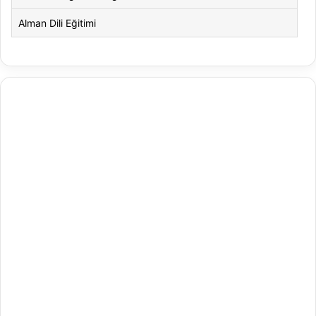
Alman Dili Eğitimi
Alman Dili ve Edebiyatı
Alman Kültürü ve Edebiyatı
Amerikan Dili ve Edebiyatı
Amerikan Kültür ve Edebiyatı
Animasyon
Animasyon ve Oyun Tasarımı
Antrenörlük Eğitimi
Arapça Mütercim ve Tercümanlık
Arapça Öğretmenliği
Arap Dili ve Edebiyatı