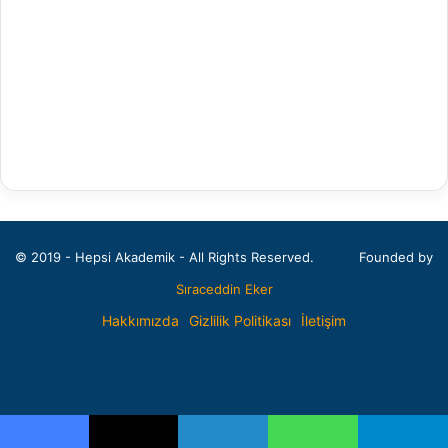
Arkeoloji
Bahçe Bitkileri
Balıkçılık Teknolojileri Mühendisliği
Bankacılık ve Finans
Bankacılık ve Sigortacılık
Batı Dilleri ve Edebiyatı
© 2019 - Hepsi Akademik - All Rights Reserved.
Founded by
Beden Eğitimi ve Spor Öğretmenliği
Sıraceddin Eker
Beden Eğitimi ve Spor Yüksekokulu
Hakkımızda
Gizlilik Politikası
İletişim
Beslenme ve Diyetetik
Facebook
X
Pinterest
LinkedIn
Bileşik Sanatlar
Bilgisayar Bilimleri