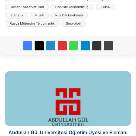
Devlet Konservatuvarı
Endüstri Mühendisliği
Hukuk
İstatistik
Müzik
Rus Dili Edebiyatı
Rusça Mütercim Tercümanlık
Sosyoloji
Abdullah
Gül
Üniversitesi
Öğretim
Üyesi
ve
Elemanı
Alım
İlanı
Abdullah Gül Üniversitesi Öğretim Üyesi ve Elemanı