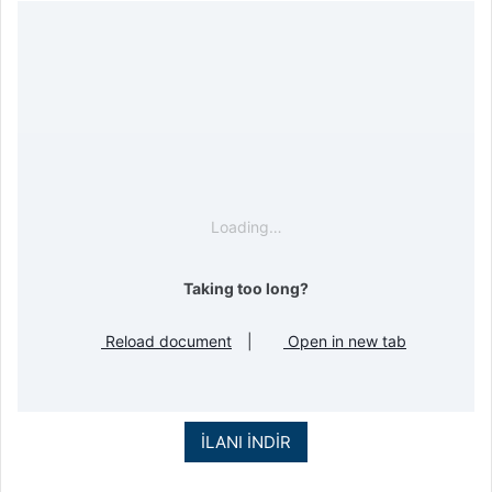
Loading…
Taking too long?
Reload document
|
Open in new tab
İLANI İNDİR